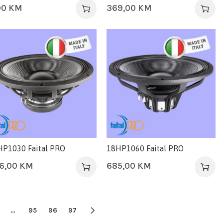
00
KM
369,00
KM
HP1030 Faital PRO
18HP1060 Faital PRO
6,00
KM
685,00
KM
…
95
96
97