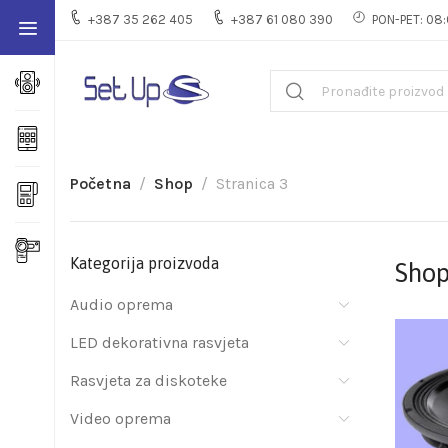
+387 35 262 405
+387 61 080 390
PON-PET: 08:
Početna
Shop
Stranica 3
Kategorija proizvoda
Sho
Audio oprema
LED dekorativna rasvjeta
Rasvjeta za diskoteke
Video oprema