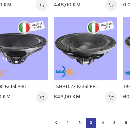
00
KM
448,00
KM
0,
0 Faital PRO
18HP1022 Faital PRO
18
0
KM
643,00
KM
60
1
2
3
4
5
6