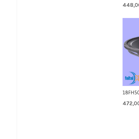
448,
18FH50
472,0