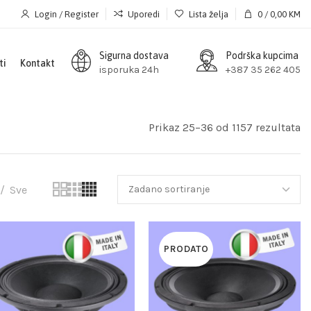
Login / Register
Uporedi
Lista želja
0
/
0,00
KM
Sigurna dostava
Podrška kupcima
ti
Kontakt
isporuka 24h
+387 35 262 405
Prikaz 25–36 od 1157 rezultata
Sve
PRODATO