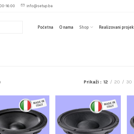
00-16:00
info@setup.ba
Početna
O nama
Shop
Realizovani projek
p
Prikaži
12
20
30