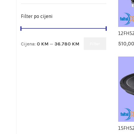
Filter po cijeni
12FH52
510,0
Cijena:
0 KM
—
36.780 KM
Filter
15FH52