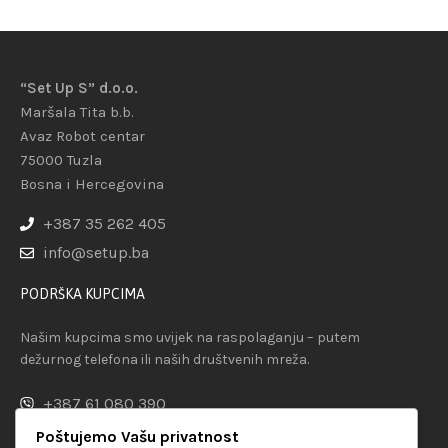
“Set Up S” d.o.o.
Maršala Tita b.b.
Avaz Robot centar
75000 Tuzla
Bosna i Hercegovina
+387 35 262 405
info@setup.ba
PODRŠKA KUPCIMA
Našim kupcima smo uvijek na raspolaganju – putem
dežurnog telefona ili naših društvenih mreža.
+387 61 080 390
Poštujemo Vašu privatnost
KORISNI LINKOVI