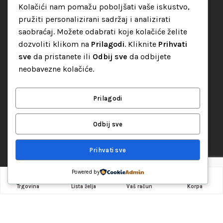
Kolačići nam pomažu poboljšati vaše iskustvo,
pružiti personalizirani sadržaj i analizirati
Ukratko o nama
saobraćaj. Možete odabrati koje kolačiće želite
Reference
dozvoliti klikom na
Prilagodi
. Kliknite
Prihvati
Kontakt
sve
da pristanete ili
Odbij sve
da odbijete
neobavezne kolačiće.
VAŽNE INFORMACIJE
Kako kupovati
Prilagodi
Način plaćanja
Odbij sve
Uslovi dostave
Politika privatnosti
Prihvati sve
KATEGORIJE
Powered by
0
Trgovina
Lista želja
Vaš račun
Korpa
Audio oprema
LED dekorativna rasvjeta