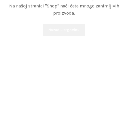
Na našoj stranici "Shop" naći ćete mnogo zanimljivih
proizvoda.
Nazad u trgovinu