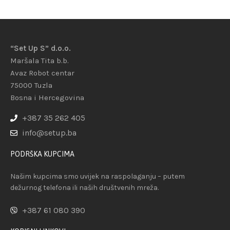
“Set Up S” d.o.o.
Maršala Tita b.b.
Avaz Robot centar
75000 Tuzla
Bosna i Hercegovina
+387 35 262 405
info@setup.ba
PODRŠKA KUPCIMA
Našim kupcima smo uvijek na raspolaganju – putem
dežurnog telefona ili naših društvenih mreža.
+387 61 080 390