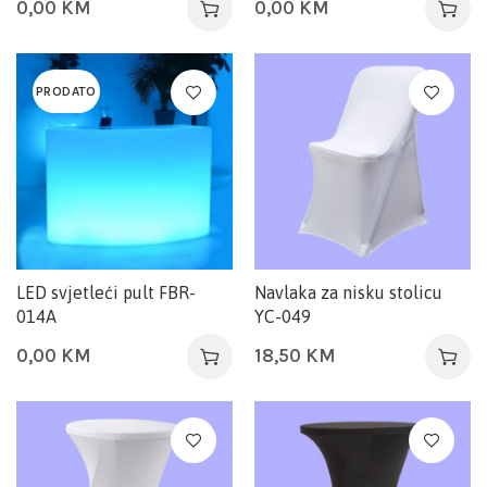
0,00
KM
0,00
KM
PRODATO
LED svjetleći pult FBR-
Navlaka za nisku stolicu
014A
YC-049
0,00
KM
18,50
KM