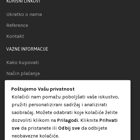
KORISNI LINKOVI
Ukratko o nama
Reference
Kontakt
VAŽNE INFORMACIJE
Kako kupovati
Način plaćanja
Uslovi dostave
Poštujemo Vašu privatnost
Politika privatnosti
Kolačići nam pomažu poboljšati vaše iskustvo,
pružiti personalizirani sadržaj i analizirati
KATEGORIJE
saobraćaj. Možete odabrati koje kolačiće želite
dozvoliti klikom na
Prilagodi
. Kliknite
Prihvati
Audio oprema
sve
da pristanete ili
Odbij sve
da odbijete
LED dekorativna rasvjeta
neobavezne kolačiće.