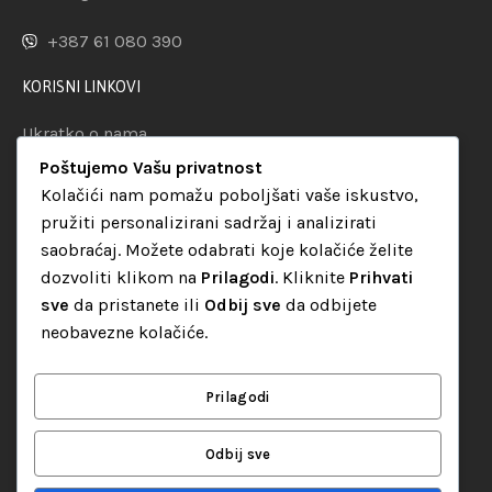
+387 61 080 390
KORISNI LINKOVI
Ukratko o nama
Poštujemo Vašu privatnost
Reference
Kolačići nam pomažu poboljšati vaše iskustvo,
Kontakt
pružiti personalizirani sadržaj i analizirati
saobraćaj. Možete odabrati koje kolačiće želite
VAŽNE INFORMACIJE
dozvoliti klikom na
Prilagodi
. Kliknite
Prihvati
Kako kupovati
sve
da pristanete ili
Odbij sve
da odbijete
neobavezne kolačiće.
Način plaćanja
Uslovi dostave
Prilagodi
Politika privatnosti
Odbij sve
KATEGORIJE