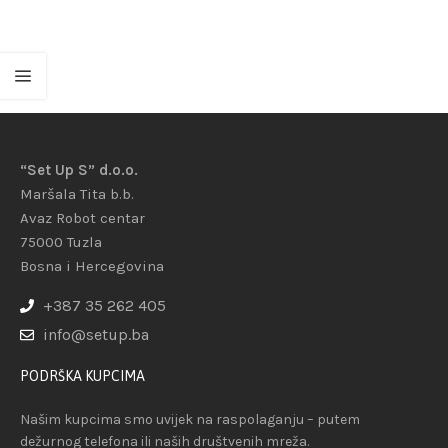
“Set Up S” d.o.o.
Maršala Tita b.b.
Avaz Robot centar
75000 Tuzla
Bosna i Hercegovina
+387 35 262 405
info@setup.ba
PODRŠKA KUPCIMA
Našim kupcima smo uvijek na raspolaganju – putem
dežurnog telefona ili naših društvenih mreža.