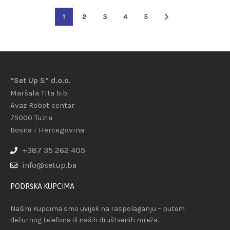
1
2
3
4
5
“Set Up S” d.o.o.
Maršala Tita b.b.
Avaz Robot centar
75000 Tuzla
Bosna i Hercegovina
+387 35 262 405
info@setup.ba
PODRŠKA KUPCIMA
Našim kupcima smo uvijek na raspolaganju – putem
dežurnog telefona ili naših društvenih mreža.