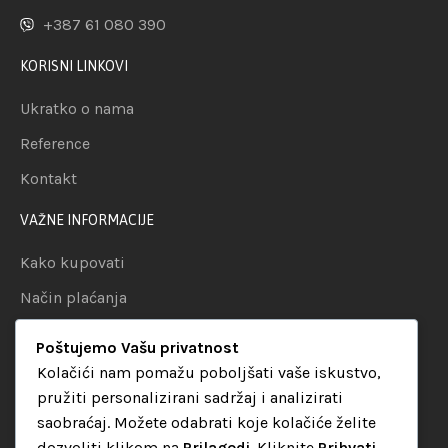
+387 61 080 390
KORISNI LINKOVI
Ukratko o nama
Reference
Kontakt
VAŽNE INFORMACIJE
Kako kupovati
Način plaćanja
Uslovi dostave
Poštujemo Vašu privatnost
Politika privatnosti
Kolačići nam pomažu poboljšati vaše iskustvo,
pružiti personalizirani sadržaj i analizirati
KATEGORIJE
saobraćaj. Možete odabrati koje kolačiće želite
dozvoliti klikom na
Prilagodi
. Kliknite
Prihvati