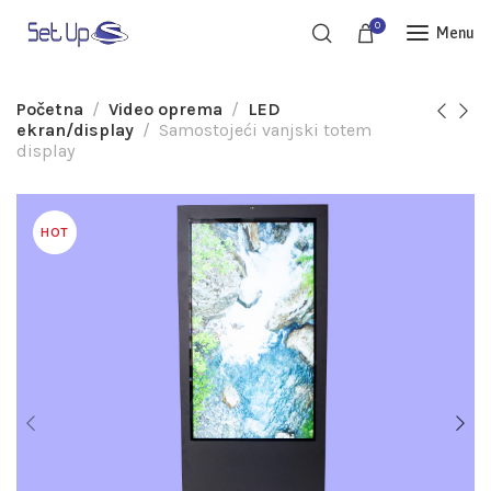
0
Menu
Početna
Video oprema
LED
ekran/display
Samostojeći vanjski totem
display
HOT