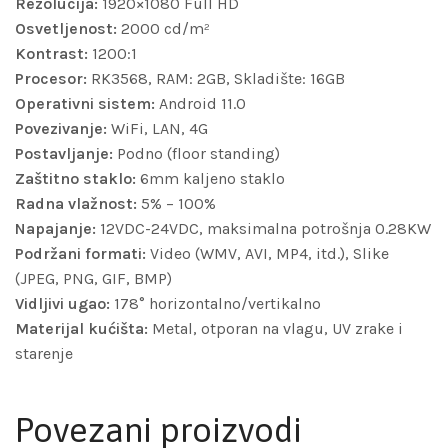
Rezolucija:
1920×1080 Full HD
Osvetljenost:
2000 cd/m²
Kontrast:
1200:1
Procesor:
RK3568, RAM: 2GB, Skladište: 16GB
Operativni sistem:
Android 11.0
Povezivanje:
WiFi, LAN, 4G
Postavljanje:
Podno (floor standing)
Zaštitno staklo:
6mm kaljeno staklo
Radna vlažnost:
5% – 100%
Napajanje:
12VDC-24VDC, maksimalna potrošnja 0.28KW
Podržani formati:
Video (WMV, AVI, MP4, itd.), Slike
(JPEG, PNG, GIF, BMP)
Vidljivi ugao:
178° horizontalno/vertikalno
Materijal kućišta:
Metal, otporan na vlagu, UV zrake i
starenje
Povezani proizvodi