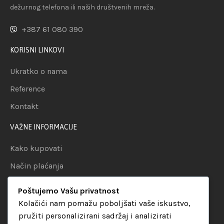
dežurnog telefona ili naših društvenih mreža.
+387 61 080 390
KORISNI LINKOVI
Ukratko o nama
Reference
Kontakt
VAŽNE INFORMACIJE
Kako kupovati
Način plaćanja
Uslovi dostave
Poštujemo Vašu privatnost
Politika privatnosti
Kolačići nam pomažu poboljšati vaše iskustvo,
pružiti personalizirani sadržaj i analizirati
KATEGORIJE