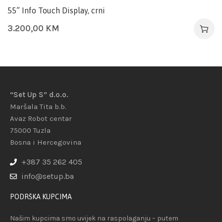
55” Info Touch Display, crni
3.200,00
KM
“Set Up S” d.o.o.
Maršala Tita b.b.
Avaz Robot centar
75000 Tuzla
Bosna i Hercegovina
+387 35 262 405
info@setup.ba
PODRŠKA KUPCIMA
Našim kupcima smo uvijek na raspolaganju – putem