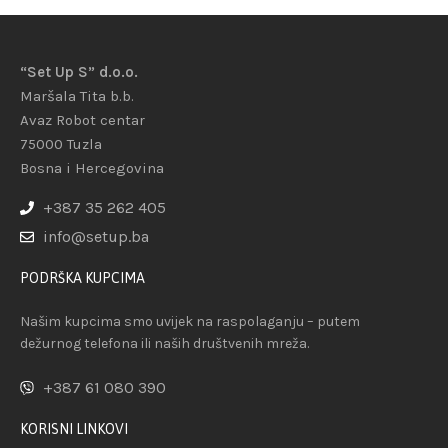
“Set Up S” d.o.o.
Maršala Tita b.b.
Avaz Robot centar
75000 Tuzla
Bosna i Hercegovina
+387 35 262 405
info@setup.ba
PODRŠKA KUPCIMA
Našim kupcima smo uvijek na raspolaganju – putem
dežurnog telefona ili naših društvenih mreža.
+387 61 080 390
KORISNI LINKOVI