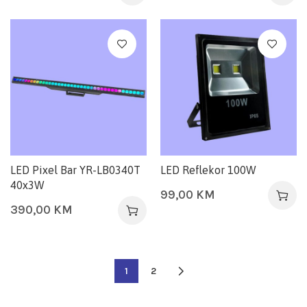
LED Pixel Bar YR-LB0340T
LED Reflekor 100W
40x3W
99,00
KM
390,00
KM
1
2