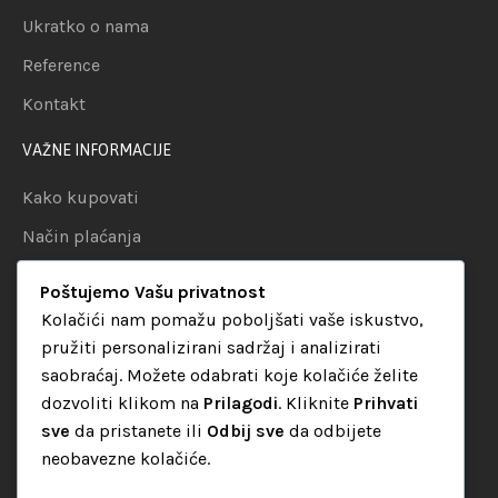
Ukratko o nama
Reference
Kontakt
VAŽNE INFORMACIJE
Kako kupovati
Način plaćanja
Uslovi dostave
Poštujemo Vašu privatnost
Politika privatnosti
Kolačići nam pomažu poboljšati vaše iskustvo,
pružiti personalizirani sadržaj i analizirati
KATEGORIJE
saobraćaj. Možete odabrati koje kolačiće želite
dozvoliti klikom na
Prilagodi
. Kliknite
Prihvati
Audio oprema
sve
da pristanete ili
Odbij sve
da odbijete
LED dekorativna rasvjeta
neobavezne kolačiće.
Rasvjeta za diskoteke