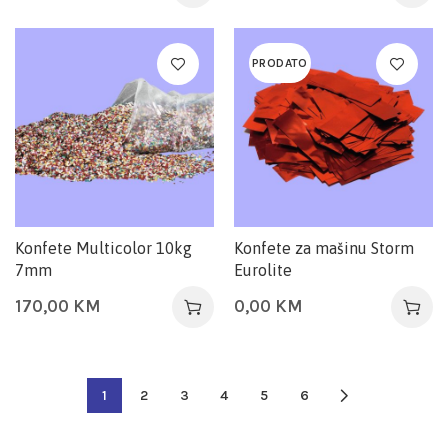
PRODATO
Konfete Multicolor 10kg
Konfete za mašinu Storm
7mm
Eurolite
170,00
KM
0,00
KM
1
2
3
4
5
6