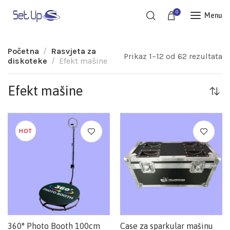
0
Menu
Početna
Rasvjeta za
Prikaz 1–12 od 62 rezultata
diskoteke
Efekt mašine
Efekt mašine
HOT
360° Photo Booth 100cm
Case za sparkular mašinu