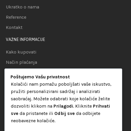
Ukratko o nama
Reference
Kontakt
VAŽNE INFORMACIJE
Kako kupovati
Način plaćanja
Uslovi dostave
Poštujemo Vašu privatnost
Politika privatnosti
Kolačići nam pomažu poboljšati vaše iskustvo,
pružiti personalizirani sadržaj i analizirati
KATEGORIJE
saobraćaj. Možete odabrati koje kolačiće želite
dozvoliti klikom na
Prilagodi
. Kliknite
Prihvati
Audio oprema
sve
da pristanete ili
Odbij sve
da odbijete
LED dekorativna rasvjeta
neobavezne kolačiće.
Rasvjeta za diskoteke