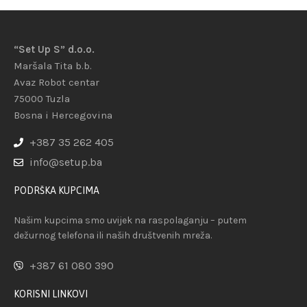
“Set Up S” d.o.o.
Maršala Tita b.b.
Avaz Robot centar
75000 Tuzla
Bosna i Hercegovina
+387 35 262 405
info@setup.ba
PODRŠKA KUPCIMA
Našim kupcima smo uvijek na raspolaganju – putem
dežurnog telefona ili naših društvenih mreža.
+387 61 080 390
KORISNI LINKOVI