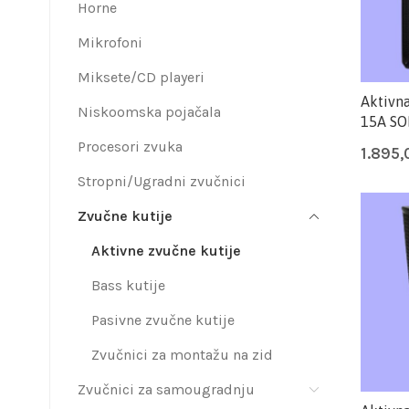
Horne
Mikrofoni
Miksete/CD playeri
Aktivna
Niskoomska pojačala
15A S
Procesori zvuka
1.895
Stropni/Ugradni zvučnici
Zvučne kutije
Aktivne zvučne kutije
Bass kutije
Pasivne zvučne kutije
Zvučnici za montažu na zid
Zvučnici za samougradnju