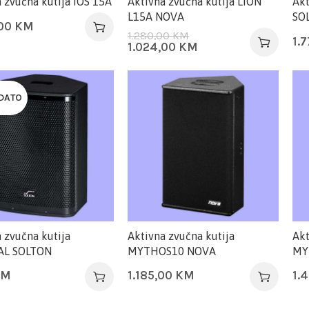
 zvučna kutija IOS 15A
Aktivna zvučna kutija LION
Akt
L15A NOVA
SO
,00
KM
1.280,00
KM
1.
1.024,00
KM
DATO
 zvučna kutija
Aktivna zvučna kutija
Akt
AL SOLTON
MYTHOS10 NOVA
MY
KM
1.185,00
KM
1.