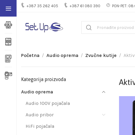
+387 35 262 405
+387 61 080 390
PON-PET: 08:
Početna
Audio oprema
Zvučne kutije
Aktiv
Kategorija proizvoda
Akti
Audio oprema
Audio 100V pojačala
Audio pribor
HiFi pojačala