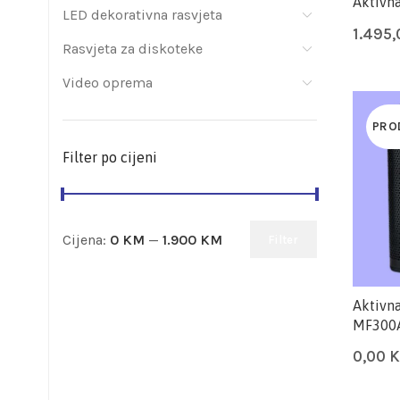
Aktivna
LED dekorativna rasvjeta
1.495
Rasvjeta za diskoteke
Video oprema
PRO
Filter po cijeni
Cijena:
0 KM
—
1.900 KM
Filter
Aktivna
MF300
0,00