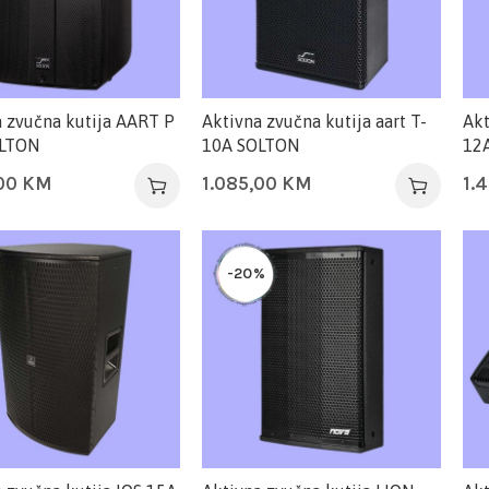
 zvučna kutija AART P
Aktivna zvučna kutija aart T-
Akt
OLTON
10A SOLTON
12
,00
KM
1.085,00
KM
1.
-20%