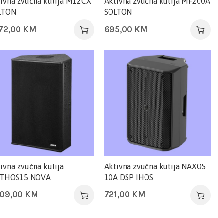
ivna zvučna kutija M12CX
Aktivna zvučna kutija MF200A
LTON
SOLTON
772,00
KM
695,00
KM
ivna zvučna kutija
Aktivna zvučna kutija NAXOS
THOS15 NOVA
10A DSP IHOS
409,00
KM
721,00
KM