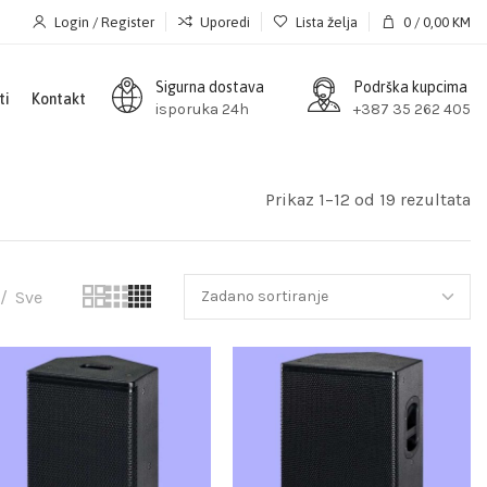
Login / Register
Uporedi
Lista želja
0
/
0,00
KM
Sigurna dostava
Podrška kupcima
ti
Kontakt
isporuka 24h
+387 35 262 405
Prikaz 1–12 od 19 rezultata
Sve