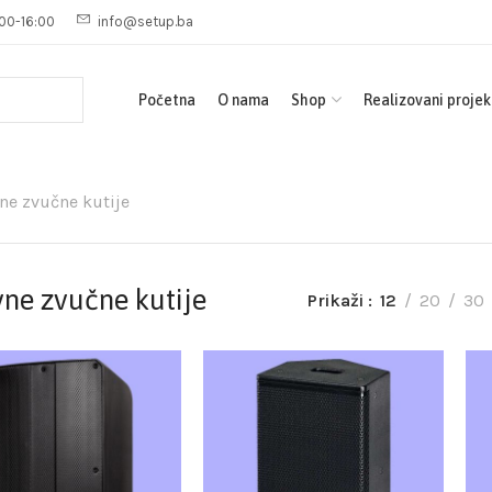
00-16:00
info@setup.ba
Početna
O nama
Shop
Realizovani projek
ne zvučne kutije
vne zvučne kutije
Prikaži
12
20
30