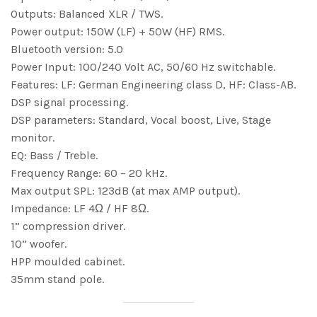
Outputs: Balanced XLR / TWS.
Power output: 150W (LF) + 50W (HF) RMS.
Bluetooth version: 5.0
Power Input: 100/240 Volt AC, 50/60 Hz switchable.
Features: LF: German Engineering class D, HF: Class-AB.
DSP signal processing.
DSP parameters: Standard, Vocal boost, Live, Stage
monitor.
EQ: Bass / Treble.
Frequency Range: 60 – 20 kHz.
Max output SPL: 123dB (at max AMP output).
Impedance: LF 4Ω / HF 8Ω.
1” compression driver.
10” woofer.
HPP moulded cabinet.
35mm stand pole.