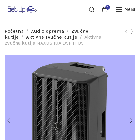
0
Menu
Početna
Audio oprema
Zvučne
kutije
Aktivne zvučne kutije
Aktivna
zvučna kutija NAXOS 10A DSP IHOS