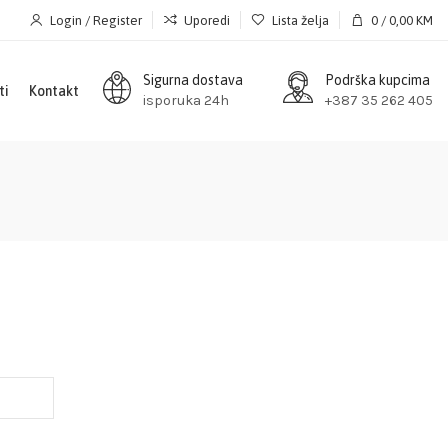
Login / Register
Uporedi
Lista želja
0
/
0,00
KM
Sigurna dostava
Podrška kupcima
ti
Kontakt
isporuka 24h
+387 35 262 405