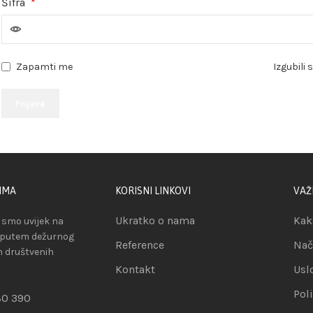
Šifra
*
Izgubili 
Zapamti me
Prijava
IMA
KORISNI LINKOVI
VAŽ
Ukratko o nama
Kak
smo uvijek na
 putem dežurnog
Reference
Nač
ih društvenih
Kontakt
Usl
Pol
80 390