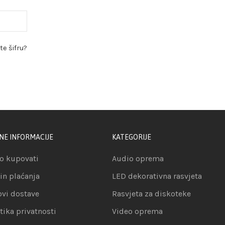
ste šifru?
NE INFORMACIJE
KATEGORIJE
o kupovati
Audio oprema
in plaćanja
LED dekorativna rasvjeta
ovi dostave
Rasvjeta za diskoteke
itika privatnosti
Video oprema