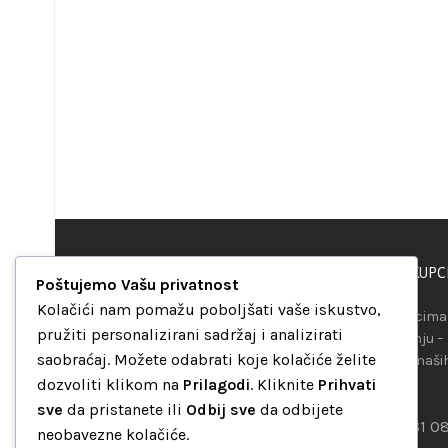
PODRŠKA KUPC
“Set Up S” d.o.o.
Poštujemo Vašu privatnost
Maršala Tita b.b.
Kolačići nam pomažu poboljšati vaše iskustvo,
Našim kupcima 
Avaz Robot centar
pružiti personalizirani sadržaj i analizirati
raspolaganju –
75000 Tuzla
saobraćaj. Možete odabrati koje kolačiće želite
telefona ili naš
Bosna i Hercegovina
mreža.
dozvoliti klikom na
Prilagodi
. Kliknite
Prihvati
sve
da pristanete ili
Odbij sve
da odbijete
+387 35 262 405
+387 61 0
neobavezne kolačiće.
info@setup.ba