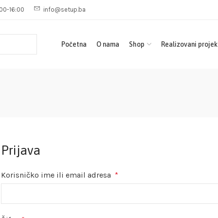
00-16:00
info@setup.ba
Početna
O nama
Shop
Realizovani projek
Prijava
Korisničko ime ili email adresa
*