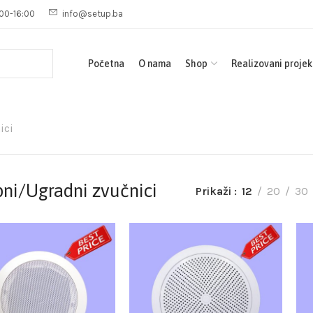
00-16:00
info@setup.ba
Početna
O nama
Shop
Realizovani projek
ici
pni/Ugradni zvučnici
Prikaži
12
20
30