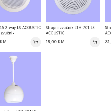
15 2-way LS-ACOUSTIC
Stropni zvučnik LTH-701 LS-
Str
 zvučnik
ACOUSTIC
AC
KM
19,00
KM
31