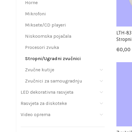
Horne
Mikrofoni
Miksete/CD playeri
LTH-83
Niskoomska pojačala
Stropni
Procesori zvuka
60,00
Stropni/Ugradni zvučnici
Zvučne kutije
Zvučnici za samougradnju
LED dekorativna rasvjeta
Rasvjeta za diskoteke
Video oprema