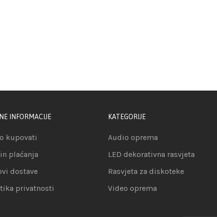
NE INFORMACIJE
KATEGORIJE
o kupovati
Audio oprema
in plaćanja
LED dekorativna rasvjeta
ovi dostave
Rasvjeta za diskoteke
itika privatnosti
Video oprema