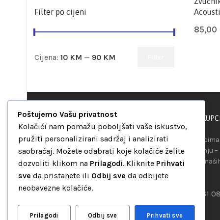
Zvučnik
Filter po cijeni
Acoust
85,00
Cijena:
10 KM
—
90 KM
Filter
Poštujemo Vašu privatnost
PODRŠKA KUPC
“Set Up S” d.o.o.
Kolačići nam pomažu poboljšati vaše iskustvo,
Maršala Tita b.b.
pružiti personalizirani sadržaj i analizirati
Našim kupcima 
Avaz Robot centar
saobraćaj. Možete odabrati koje kolačiće želite
raspolaganju –
75000 Tuzla
telefona ili naš
dozvoliti klikom na
Prilagodi
. Kliknite
Prihvati
Bosna i Hercegovina
mreža.
sve
da pristanete ili
Odbij sve
da odbijete
+387 35 262 405
neobavezne kolačiće.
+387 61 0
info@setup.ba
Prilagodi
Odbij sve
Prihvati sve