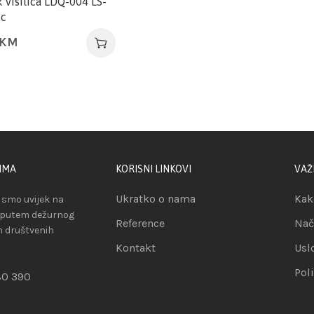
 visilica LDQ-004 LS-
ic
KM
IMA
KORISNI LINKOVI
VAŽ
Ukratko o nama
Kak
smo uvijek na
 putem dežurnog
Reference
Nač
ih društvenih
Kontakt
Usl
Pol
80 390