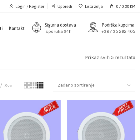
Login / Register
Uporedi
Lista želja
0
/
0,00
KM
Sigurna dostava
Podrška kupcima
ti
Kontakt
isporuka 24h
+387 35 262 405
Prikaz svih 5 rezultata
Sve