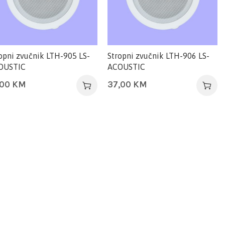
opni zvučnik LTH-905 LS-
Stropni zvučnik LTH-906 LS-
OUSTIC
ACOUSTIC
,00
KM
37,00
KM