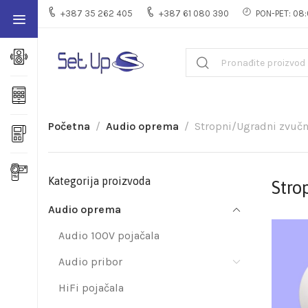
+387 35 262 405
+387 61 080 390
PON-PET: 08:
Početna
Audio oprema
Stropni/Ugradni zvučn
Kategorija proizvoda
Stro
Audio oprema
Audio 100V pojačala
Audio pribor
HiFi pojačala