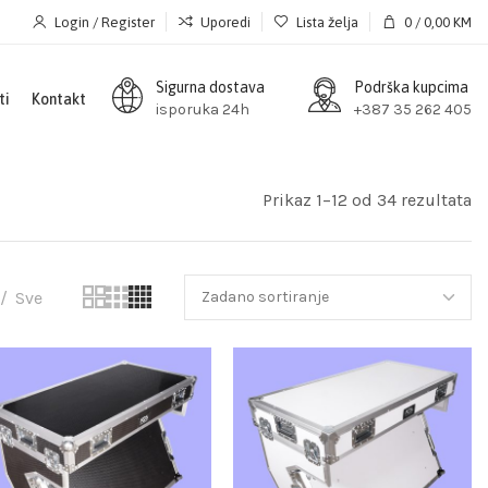
Login / Register
Uporedi
Lista želja
0
/
0,00
KM
Sigurna dostava
Podrška kupcima
ti
Kontakt
isporuka 24h
+387 35 262 405
Prikaz 1–12 od 34 rezultata
Sve