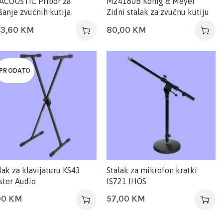
ACOUSTIC Pribor za
M24180B König & Meyer
šanje zvučnih kutija
Zidni stalak za zvučnu kutiju
3,60
KM
80,00
KM
PRODATO
lak za klavijaturu KS43
Stalak za mikrofon kratki
ter Audio
IS721 IHOS
00
KM
57,00
KM