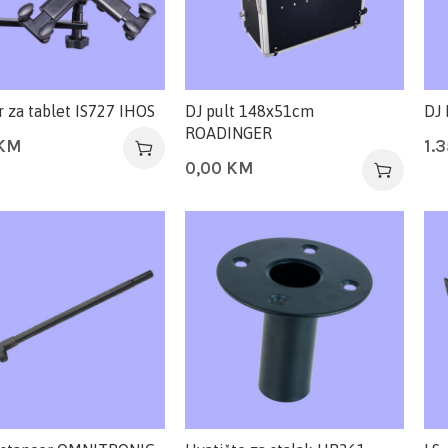
 za tablet IS727 IHOS
DJ pult 148x51cm
DJ 
ROADINGER
KM
1.
0,00
KM