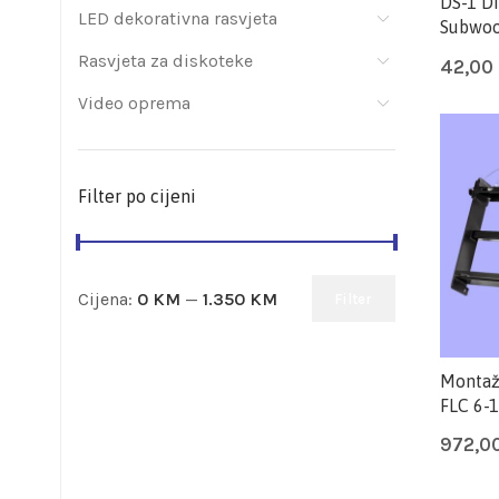
DS-1 D
LED dekorativna rasvjeta
Subwoo
Rasvjeta za diskoteke
42,00
Video oprema
Filter po cijeni
Cijena:
0 KM
—
1.350 KM
Filter
Montažn
FLC 6-
972,0