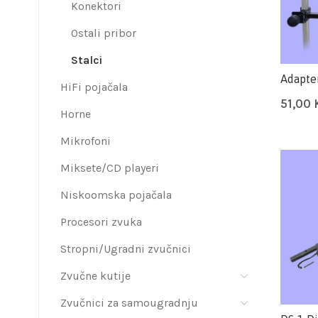
Konektori
Ostali pribor
Stalci
Adapter
HiFi pojačala
51,00
Horne
Mikrofoni
Miksete/CD playeri
Niskoomska pojačala
Procesori zvuka
Stropni/Ugradni zvučnici
Zvučne kutije
Zvučnici za samougradnju