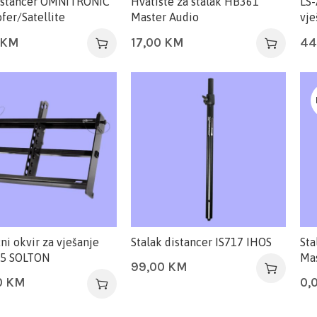
istancer OMNITRONIC
Hvatište za stalak HB361
LS-
fer/Satellite
Master Audio
vje
KM
17,00
KM
44
i okvir za vješanje
Stalak distancer IS717 IHOS
Sta
15 SOLTON
Mas
99,00
KM
0
KM
0,