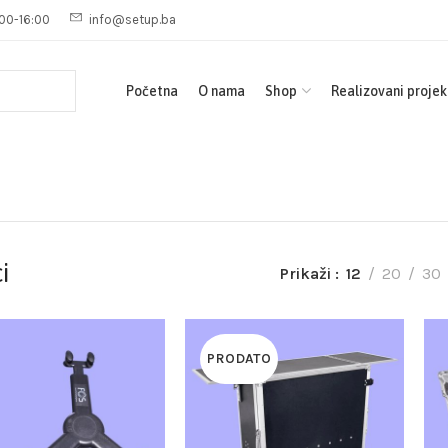
00-16:00
info@setup.ba
Početna
O nama
Shop
Realizovani projek
i
Prikaži
12
20
30
PRODATO