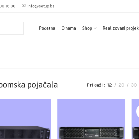
00-16:00
info@setup.ba
Početna
O nama
Shop
Realizovani projek
oomska pojačala
Prikaži
12
20
30