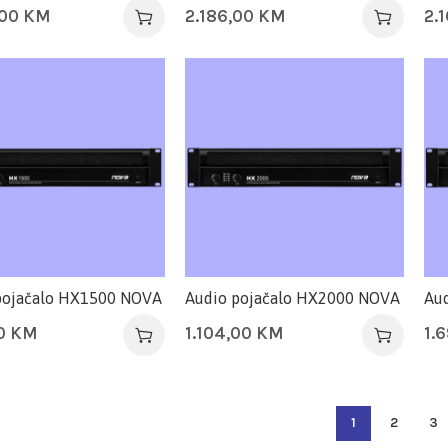
,00
KM
2.186,00
KM
2.
pojačalo HX1500 NOVA
Audio pojačalo HX2000 NOVA
Au
0
KM
1.104,00
KM
1.
1
2
3