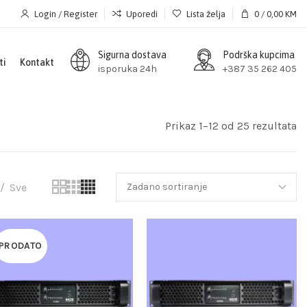
Login / Register
Uporedi
Lista želja
0
/
0,00
KM
Sigurna dostava
Podrška kupcima
ti
Kontakt
isporuka 24h
+387 35 262 405
Prikaz 1–12 od 25 rezultata
Sve
PRODATO