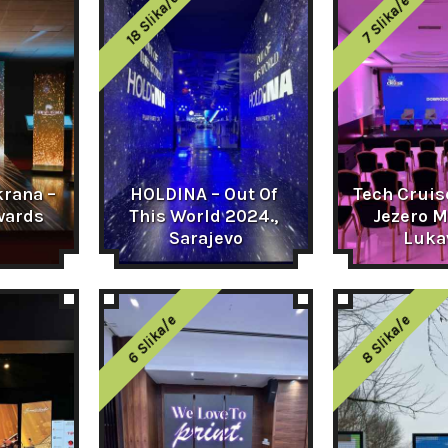
18 Slika/e
7 Slika/e
rana – 
HOLDINA – Out Of 
Tech Cruise
wards 
This World 2024., 
Jezero M
Sarajevo
Luka
6 Slika/e
8 Slika/e