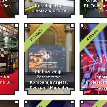
d – 
Korporativ
 Bar, 
Ugradnja LCD 
BH Telecom,
Display-A, RTV TK
202
15 Slika/e
4 Slika/e
Obilježavanje 
s Na 
Partnerstva 
Ispor
hu SFF 
Kompanija Argeta, 
Profesiona
Konzum I Mercator
Rasv