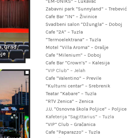
“EM-ONIKS” – Lukavac
Zabavni park “Sunnyland” – Trebević
Cafe Bar “IN” – Živinice
Svadbeni salon “Džungla” – Doboj
Cafe “2A” – Tuzla
“Termoelektrana” – Tuzla
, Grad 
Motel “Villa Aroma” – Orašje
šje
Cafe “Milenium” – Doboj
Cafe Bar “Crown’s” – Kalesija
“VIP Club” – Jelah
Cafe “Valentino” – Previle
“Kulturni centar” – Srebrenik
Teatar “Kabare” – Tuzla
“RTV Zenica” – Zenica
J.U. “Osnovna škola Poljice” – Poljice
Kafeterija “Sagittarius” – Tuzla
“VIP” Club – Gračanica
Cafe “Paparazzo” – Tuzla