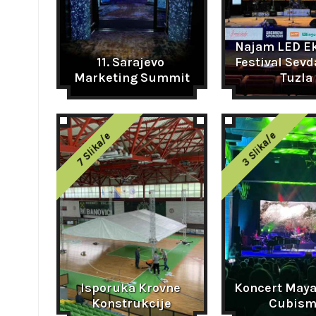
Najam LED Ek
11. Sarajevo 
Festival Sevda
Marketing Summit
Tuzla
3 Slika/e
7 Slika/e
Isporuka Krovne 
Koncert Maya
Konstrukcije
Cubis