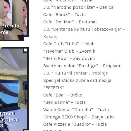
J.U. “Narodno pozorište” – Zenica
Cafe “Barok” – Tuzla
Cafe “Del Mar” – Bratunac
 Brenda 
J.U. “Centar za kulturu i obrazovanje” –
ome
Kakanj
Cafe Club “Hills” – Jelah
“Taverna” Club – Zvornik
“Retro Pub” – Zavidovići
Svadbeni salon “Prestige” – Prnjavor
J.U. ” Kulturni centar”, Trebinje
Specijalistička zubna ordinacija
“ESTETIK”
Cafe “Boa” – Brčko
“Bellissima” – Tuzla
Watch Centar “Diorella” – Tuzla
rmani 
“Omega BEKO Shop” – Banja Luka
arajevo 
Cafe Pizzeria “Quadro” – Tuzla
3.