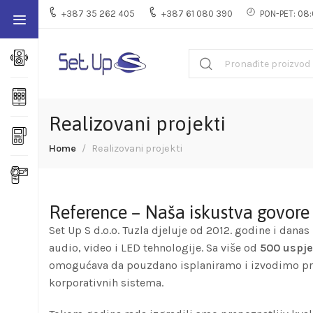
+387 35 262 405
+387 61 080 390
PON-PET: 08:
Realizovani projekti
Home
Realizovani projekti
Reference – Naša iskustva govore
Set Up S d.o.o. Tuzla djeluje od 2012. godine i dana
audio, video i LED tehnologije. Sa više od
500 uspje
omogućava da pouzdano isplaniramo i izvodimo proje
korporativnih sistema.