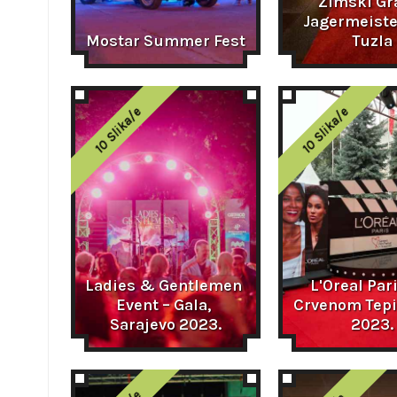
Zimski Gra
Jagermeister
Mostar Summer Fest
Tuzla
10 Slika/e
10 Slika/e
Ladies & Gentlemen 
L'Oreal Pari
Event – Gala, 
Crvenom Tepi
Sarajevo 2023.
2023.