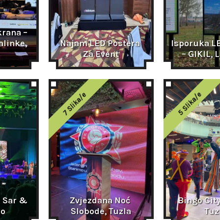
rana – 
linke, 
Najam LED Postera 
Isporuka LE
Za Event
– GIKIL,
5 Slika/e
7 Slika/e
 Sar & 
Zvjezdana Noć 
Bingo City
mo
Slobode, Tuzla
Tuz