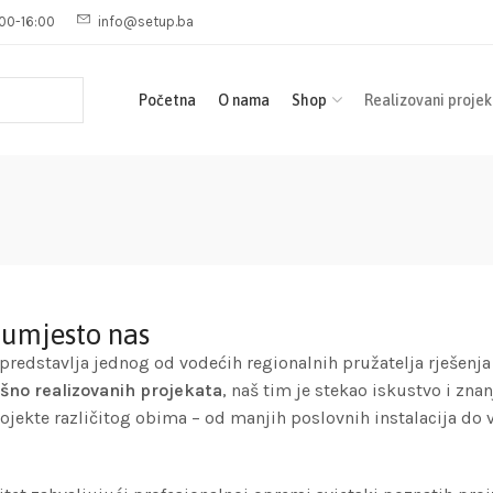
00-16:00
info@setup.ba
Početna
O nama
Shop
Realizovani projek
 umjesto nas
s predstavlja jednog od vodećih regionalnih pružatelja rješenja
šno realizovanih projekata
, naš tim je stekao iskustvo i zna
kte različitog obima – od manjih poslovnih instalacija do ve