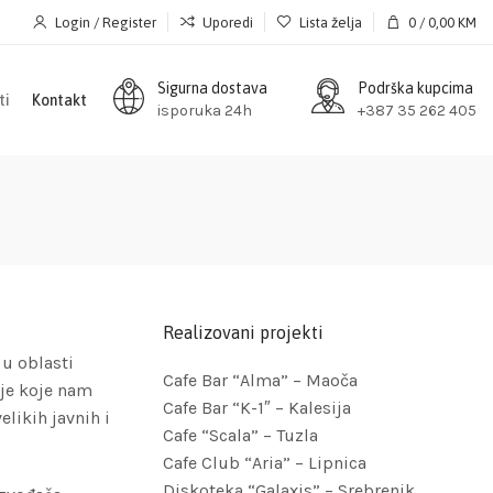
Login / Register
Uporedi
Lista želja
0
/
0,00
KM
Sigurna dostava
Podrška kupcima
ti
Kontakt
isporuka 24h
+387 35 262 405
Realizovani projekti
 u oblasti
Cafe Bar “Alma” – Maoča
nje koje nam
Cafe Bar “K-1″ – Kalesija
likih javnih i
Cafe “Scala” – Tuzla
Cafe Club “Aria” – Lipnica
Diskoteka “Galaxis” – Srebrenik