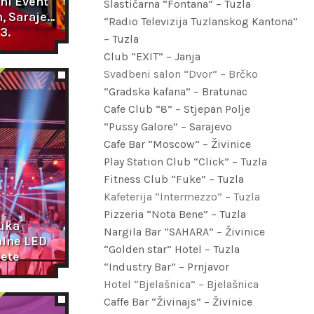
ni Event 
Slastičarna “Fontana” – Tuzla
 Sarajevo 
“Radio Televizija Tuzlanskog Kantona”
3.
– Tuzla
Club “EXIT” – Janja
Svadbeni salon “Dvor” – Brčko
“Gradska kafana” – Bratunac
Cafe Club “8” – Stjepan Polje
“Pussy Galore” – Sarajevo
Cafe Bar “Moscow” – Živinice
Play Station Club “Click” – Tuzla
Fitness Club “Fuke” – Tuzla
Kafeterija “Intermezzo” – Tuzla
Pizzeria “Nota Bene” – Tuzla
uka 
Nargila Bar “SAHARA” – Živinice
lne LED 
“Golden star” Hotel – Tuzla
jete
“Industry Bar” – Prnjavor
Hotel “Bjelašnica” – Bjelašnica
Caffe Bar “Živinajs” – Živinice