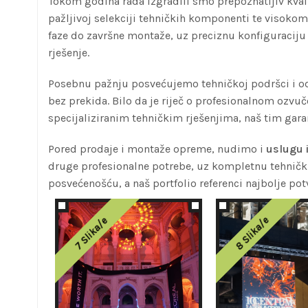
Tokom godina rada izgradili smo prepoznatljiv kvali
pažljivoj selekciji tehničkih komponenti te visokom
faze do završne montaže, uz preciznu konfiguraciju 
rješenje.
Posebnu pažnju posvećujemo tehničkoj podršci i odr
bez prekida. Bilo da je riječ o profesionalnom ozvu
specijaliziranim tehničkim rješenjima, naš tim gara
Pored prodaje i montaže opreme, nudimo i
uslugu 
druge profesionalne potrebe, uz kompletnu tehničk
posvećenošću, a naš portfolio referenci najbolje po
8 Slika/e
7 Slika/e