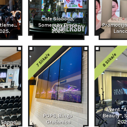
Cafe Sloboda, 
tlemen, 
Somersby Disco 
Promocija
025.
2025.
Lanc
8 Slika/e
7 Slika/e
Event “A
POPS, Bingo 
Beauty”, S
 Sapna
Gračanica
202