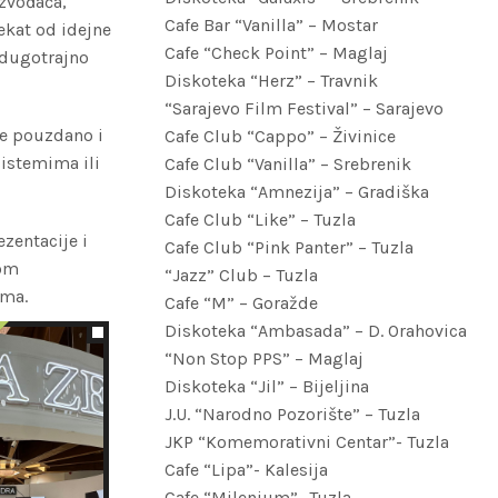
izvođača,
Cafe Bar “Vanilla” – Mostar
ekat od idejne
Cafe “Check Point” – Maglaj
 dugotrajno
Diskoteka “Herz” – Travnik
“Sarajevo Film Festival” – Sarajevo
de pouzdano i
Cafe Club “Cappo” – Živinice
sistemima ili
Cafe Club “Vanilla” – Srebrenik
Diskoteka “Amnezija” – Gradiška
Cafe Club “Like” – Tuzla
ezentacije i
Cafe Club “Pink Panter” – Tuzla
kom
“Jazz” Club – Tuzla
ima.
Cafe “M” – Goražde
Diskoteka “Ambasada” – D. Orahovica
“Non Stop PPS” – Maglaj
Diskoteka “Jil” – Bijeljina
J.U. “Narodno Pozorište” – Tuzla
JKP “Komemorativni Centar”- Tuzla
Cafe “Lipa”- Kalesija
Cafe “Milenium” -Tuzla