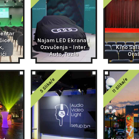
entar 
ice 
Najam LED Ekrana I 
, 
Ozvučenja – Inter 
Kino Sala
ići
Auto, Tuzla
Ora
11 Slika/e
5 Slika/e