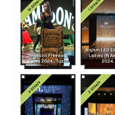
10 Slika/e
1 Slika/e
Najam LED Ek
Jameson Freedom 
Ladies IN A
Vibes 2024., Tuzla
2024.
2 Slika/e
4 Slika/e