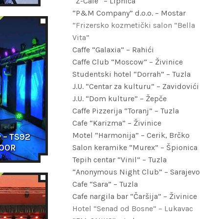
“Z-Cafe” – Lipnica
“P&M Company” d.o.o. – Mostar
“Frizersko kozmetički salon “Bella
Vita”
Caffe “Galaxia” – Rahići
Caffe Club “Moscow” – Živinice
Studentski hotel “Dorrah” – Tuzla
J.U. “Centar za kulturu” – Zavidovići
J.U. “Dom kulture” – Žepče
Caffe Pizzerija “Toranj” – Tuzla
Cafe “Karizma” – Živinice
Motel “Harmonija” – Cerik, Brčko
 – TS92 
OOR
Salon keramike “Murex” – Špionica
Tepih centar “Vinil” – Tuzla
“Anonymous Night Club” – Sarajevo
Cafe “Sara” – Tuzla
Cafe nargila bar “Čaršija” – Živinice
Hotel “Senad od Bosne” – Lukavac