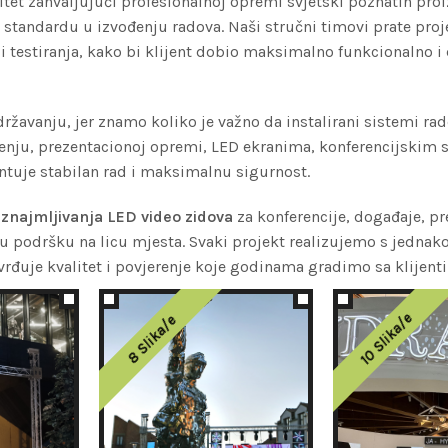
tet zahvaljujući profesionalnoj opremi svjetski poznatih pro
 standardu u izvođenju radova. Naši stručni timovi prate proj
i testiranja, kako bi klijent dobio maksimalno funkcionalno i
žavanju, jer znamo koliko je važno da instalirani sistemi ra
čenju, prezentacionoj opremi, LED ekranima, konferencijskim 
ntuje stabilan rad i maksimalnu sigurnost.
iznajmljivanja LED video zidova
za konferencije, događaje, pr
u podršku na licu mjesta. Svaki projekt realizujemo s jedna
tvrđuje kvalitet i povjerenje koje godinama gradimo sa klijent
10 Slika/e
8 Slika/e