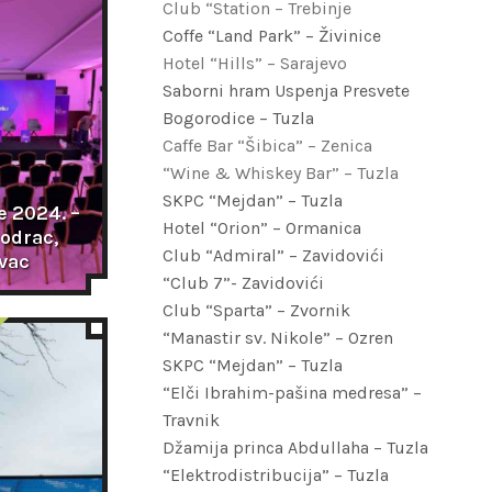
Club “Station – Trebinje
Coffe “Land Park” – Živinice
Hotel “Hills” – Sarajevo
Saborni hram Uspenja Presvete
Bogorodice – Tuzla
Caffe Bar “Šibica” – Zenica
“Wine & Whiskey Bar” – Tuzla
SKPC “Mejdan” – Tuzla
 2024. – 
Hotel “Orion” – Ormanica
odrac, 
Club “Admiral” – Zavidovići
vac
“Club 7”- Zavidovići
Club “Sparta” – Zvornik
“Manastir sv. Nikole” – Ozren
SKPC “Mejdan” – Tuzla
“Elči Ibrahim-pašina medresa” –
Travnik
Džamija princa Abdullaha – Tuzla
“Elektrodistribucija” – Tuzla