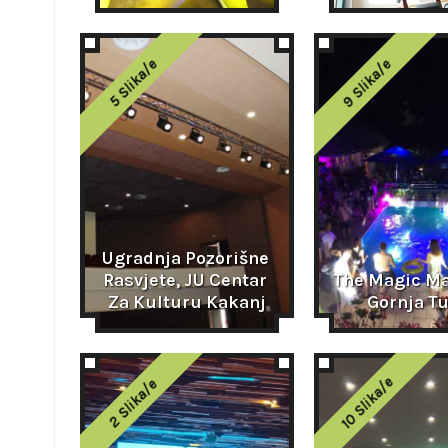
9 Slika/e
5 Slika/e
Ugradnja Pozorišne 
Rasvjete, JU Centar 
The Magic Ma
Za Kulturu Kakanj
Gornja Tu
10 Slika/e
2 Slika/e