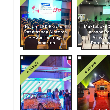
Najam LED Ekrana I 
Mektebski C
Razglasnog Sistema 
Igraona Reč
– Hotel Termag, 
Vrhovnik
Jahorina
Domanov
6 Slika/e
4 Slika/e