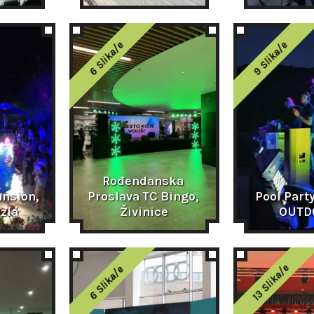
6 Slika/e
9 Slika/e
Rođendanska 
nsion, 
Proslava TC Bingo, 
Pool Party
zla
Živinice
OUTD
13 Slika/e
6 Slika/e