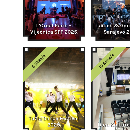
L'Oreal Paris – 
Ladies & Gen
Vijećnica SFF 2025.
Sarajevo 2
10 Slika/e
5 Slika/e
Tuzla Dance Festival 
2025.
Dom Kulture