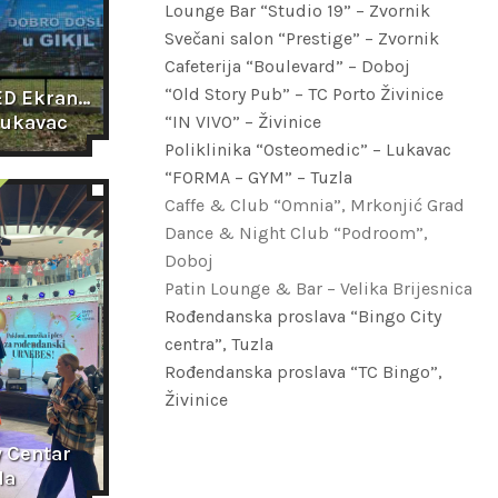
Lounge Bar “Studio 19” – Zvornik
Svečani salon “Prestige” – Zvornik
Cafeterija “Boulevard” – Doboj
“Old Story Pub” – TC Porto Živinice
D Ekrana 
 Lukavac
“IN VIVO” – Živinice
Poliklinika “Osteomedic” – Lukavac
“FORMA – GYM” – Tuzla
Caffe & Club “Omnia”, Mrkonjić Grad
Dance & Night Club “Podroom”,
Doboj
Patin Lounge & Bar – Velika Brijesnica
Rođendanska proslava “Bingo City
centra”, Tuzla
Rođendanska proslava “TC Bingo”,
Živinice
 Centar 
la