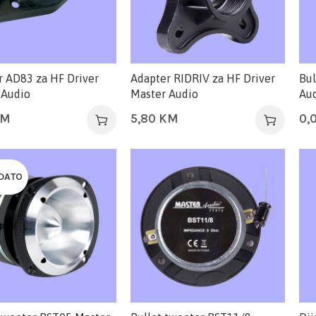
r AD83 za HF Driver
Adapter RIDRIV za HF Driver
Bul
 Audio
Master Audio
Au
KM
5,80
KM
0,
DATO