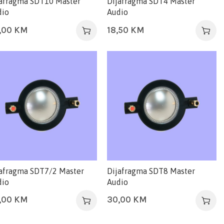
jafragma SDT10 Master
Dijafragma SDT4 Master
dio
Audio
,00
KM
18,50
KM
afragma SDT7/2 Master
Dijafragma SDT8 Master
dio
Audio
,00
KM
30,00
KM