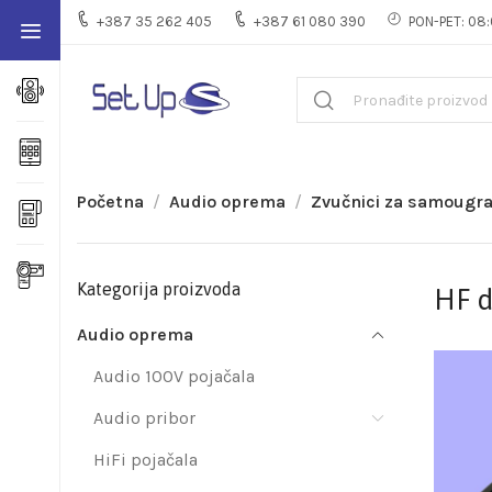
+387 35 262 405
+387 61 080 390
PON-PET: 08:
Početna
Audio oprema
Zvučnici za samougr
Kategorija proizvoda
HF d
Audio oprema
Audio 100V pojačala
Audio pribor
HiFi pojačala