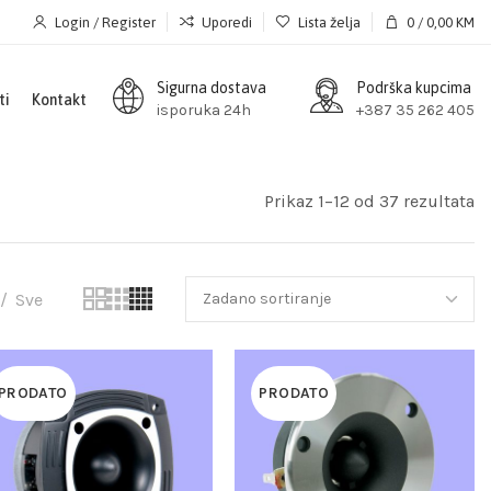
Login / Register
Uporedi
Lista želja
0
/
0,00
KM
Sigurna dostava
Podrška kupcima
ti
Kontakt
isporuka 24h
+387 35 262 405
Prikaz 1–12 od 37 rezultata
Sve
PRODATO
PRODATO