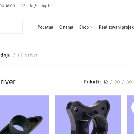
00-16:00
info@setup.ba
Početna
O nama
Shop
Realizovani projek
adnju
HF driver
river
Prikaži
12
20
30