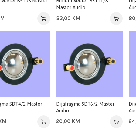
 tweeter BST05 Master
Bullet tweeter BST11/8
Di
Master Audio
Au
KM
33,00
KM
80
agma SDT4/2 Master
Dijafragma SDT6/2 Master
Dij
Audio
Au
KM
20,00
KM
24