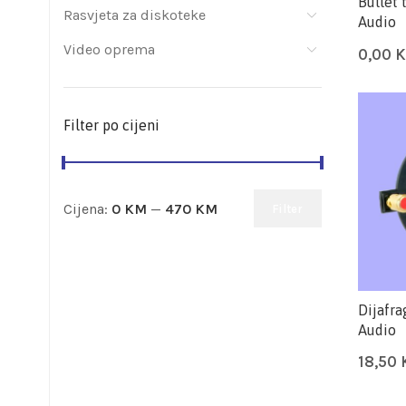
Bullet
Rasvjeta za diskoteke
Audio
Video oprema
0,00
Filter po cijeni
Cijena:
0 KM
—
470 KM
Filter
Dijafr
Audio
18,50