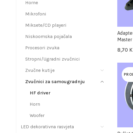
Horne
Mikrofoni
Miksete/CD playeri
Adapte
Niskoomska pojačala
Master
Procesori zvuka
8,70
Stropni/Ugradni zvučnici
Zvučne kutije
PRO
Zvučnici za samougradnju
HF driver
Horn
Woofer
LED dekorativna rasvjeta