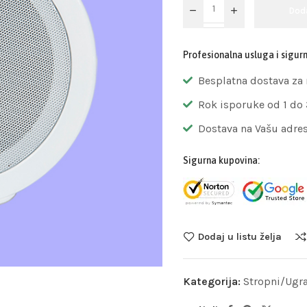
Dod
Profesionalna usluga i sigur
Besplatna dostava za
Rok isporuke od 1 do
Dostava na Vašu adre
Sigurna kupovina:
Dodaj u listu želja
Kategorija:
Stropni/Ugra