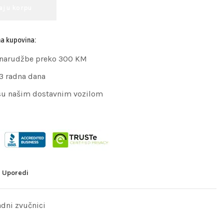
aj u korpu
na kupovina:
 narudžbe preko 300 KM
 3 radna dana
su našim dostavnim vozilom
Uporedi
dni zvučnici