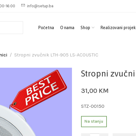
00-16:00
info@setup.ba
Početna
O nama
Shop
Realizovani projek
nici
Stropni zvučnik LTH-905 LS-ACOUSTIC
Stropni zvučn
31,00
KM
STZ-00150
Na stanju