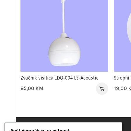
Zvučnik visilica LDQ-004 LS-Acoustic
Stropni
85,00
KM
19,00
Poštujemo Vašu privatnost