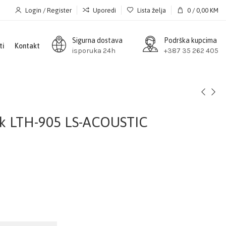
Login / Register
Uporedi
Lista želja
0
/
0,00
KM
Sigurna dostava
Podrška kupcima
ti
Kontakt
isporuka 24h
+387 35 262 405
ik LTH-905 LS-ACOUSTIC