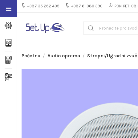
+387 35 262 405
+387 61 080 390
PON-PET: 08:
Početna
Audio oprema
Stropni/Ugradni zvuč