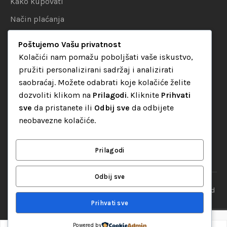
Kako kupovati
Način plaćanja
Uslovi dostave
Poštujemo Vašu privatnost
Politika privatnosti
Kolačići nam pomažu poboljšati vaše iskustvo,
pružiti personalizirani sadržaj i analizirati
KATEGORIJE
saobraćaj. Možete odabrati koje kolačiće želite
dozvoliti klikom na
Prilagodi
. Kliknite
Prihvati
Audio oprema
sve
da pristanete ili
Odbij sve
da odbijete
LED dekorativna rasvjeta
neobavezne kolačiće.
Rasvjeta za diskoteke
Video oprema
Prilagodi
Odbij sve
“Set Up S” d.o.o. Tuzla, sva prava pridržana
© 2026 || Designed
By
Web studio NESA
Prihvati sve
Powered by
0