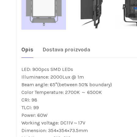
Opis
Dostava proizvoda
LED: 900pcs SMD LEDs
Illuminance: 2000Lux @ 1m
Beam angle: 65°(between 50% boundary)
Color Temperature: 2700K ～ 6500K
CRI: 98
TLCI: 99
Power: 60W
Working voltage: DC11V～17V
Dimension: 354×354×73.5mm