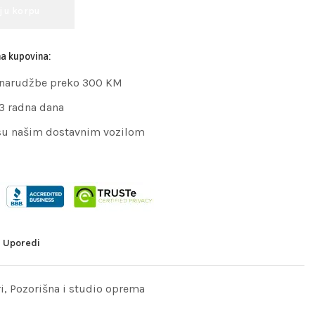
j u korpu
na kupovina:
 narudžbe preko 300 KM
 3 radna dana
su našim dostavnim vozilom
Uporedi
i
,
Pozorišna i studio oprema