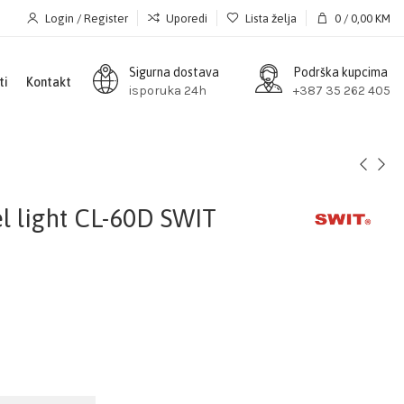
Login / Register
Uporedi
Lista želja
0
/
0,00
KM
Sigurna dostava
Podrška kupcima
ti
Kontakt
isporuka 24h
+387 35 262 405
 light CL-60D SWIT