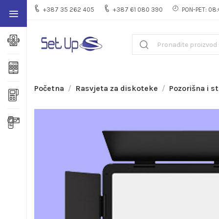
+387 35 262 405
+387 61 080 390
PON-PET: 08:
Početna
Rasvjeta za diskoteke
Pozorišna i 