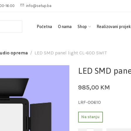
00-16:00
info@setup.ba
Početna
O nama
Shop
Realizovani projek
studio oprema
LED SMD panel light CL-60D SWIT
LED SMD panel
985,00
KM
LRF-00610
Na stanju