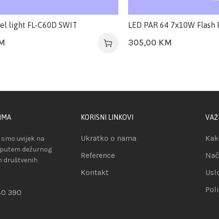
el light FL-C60D SWIT
LED PAR 64 7x10W Flash 
M
305,00
KM
IMA
KORISNI LINKOVI
VAŽ
Ukratko o nama
Kak
smo uvijek na
 putem dežurnog
Reference
Nač
ih društvenih
Kontakt
Usl
Pol
80 390