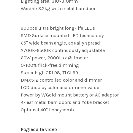
Lighting area: 310×310mm
Weight: 3.2kg with metal barndoor
900pcs ultra bright long-life LEDs
SMD Surface mounted LED technology
65° wide beam angle, equally spread
2700K-6500K continuously adjustable
60W power, 2000Lux @ 1meter
0-100% flick-free dimming
Super high CRI 98, TLCI 99
DMX512 controlled color and dimmer
LCD display color and dimmer value
Power by V/Gold mount battery or AC adaptor
4-leaf metal barn doors and Yoke bracket
Optional 40° honeycomb
Pogledajte video