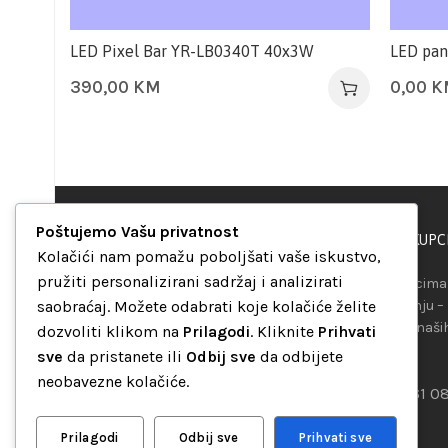
LED Pixel Bar YR-LB0340T 40x3W
LED pan
390,00
KM
0,00
K
Poštujemo Vašu privatnost
PODRŠKA KUPC
“Set Up S” d.o.o.
Kolačići nam pomažu poboljšati vaše iskustvo,
Maršala Tita b.b.
pružiti personalizirani sadržaj i analizirati
Našim kupcima 
Avaz Robot centar
saobraćaj. Možete odabrati koje kolačiće želite
raspolaganju –
75000 Tuzla
telefona ili naš
dozvoliti klikom na
Prilagodi
. Kliknite
Prihvati
Bosna i Hercegovina
mreža.
sve
da pristanete ili
Odbij sve
da odbijete
+387 35 262 405
neobavezne kolačiće.
+387 61 0
info@setup.ba
Prilagodi
Odbij sve
Prihvati sve