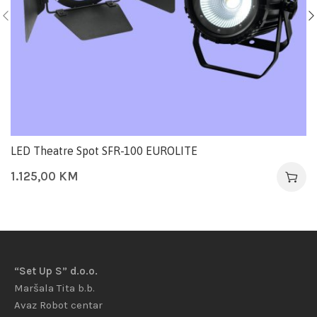
LED Theatre Spot SFR-100 EUROLITE
1.125,00
KM
“Set Up S” d.o.o.
Maršala Tita b.b.
Avaz Robot centar