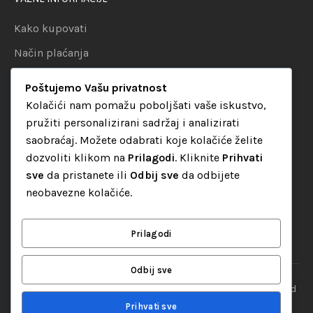
Kako kupovati
Način plaćanja
Uslovi dostave
Poštujemo Vašu privatnost
Politika privatnosti
Kolačići nam pomažu poboljšati vaše iskustvo,
pružiti personalizirani sadržaj i analizirati
KATEGORIJE
saobraćaj. Možete odabrati koje kolačiće želite
dozvoliti klikom na
Prilagodi
. Kliknite
Prihvati
Audio oprema
sve
da pristanete ili
Odbij sve
da odbijete
LED dekorativna rasvjeta
neobavezne kolačiće.
Rasvjeta za diskoteke
Video oprema
Prilagodi
Odbij sve
“Set Up S” d.o.o. Tuzla, sva prava pridržana
© 2026 || Designed
By
Web studio NESA
Prihvati sve