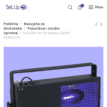
0
Menu
Početna
Rasvjeta za
diskoteke
Pozorišna i studio
oprema
Kućište za UV lampu 250W
EUROLITE