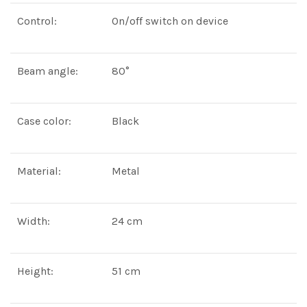
Control:
On/off switch on device
Beam angle:
80°
Case color:
Black
Material:
Metal
Width:
24 cm
Height:
51 cm