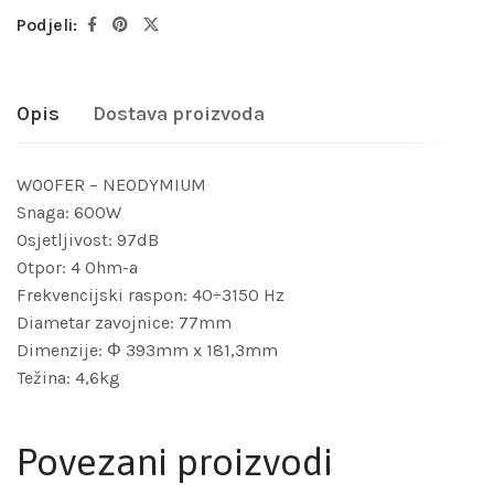
Podjeli:
Opis
Dostava proizvoda
WOOFER – NEODYMIUM
Snaga: 600W
Osjetljivost: 97dB
Otpor: 4 Ohm-a
Frekvencijski raspon: 40÷3150 Hz
Diametar zavojnice: 77mm
Dimenzije: Φ 393mm x 181,3mm
Težina: 4,6kg
Povezani proizvodi