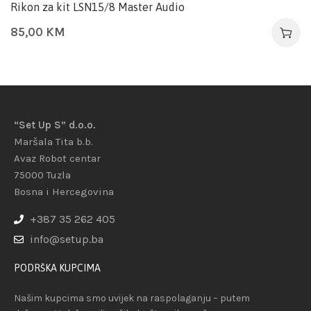
Rikon za kit LSN15/8 Master Audio
85,00
KM
“Set Up S” d.o.o.
Maršala Tita b.b.
Avaz Robot centar
75000 Tuzla
Bosna i Hercegovina
+387 35 262 405
info@setup.ba
PODRŠKA KUPCIMA
Našim kupcima smo uvijek na raspolaganju – putem