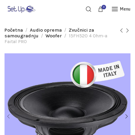
0
Menu
Početna
Audio oprema
Zvučnici za
samougradnju
Woofer
15FH520 4 Ohm-a
Faital PRO