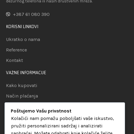
dežurnog telefona ili naših društvenih mreža.
+387 61 080 390
KORISNI LINKOVI
Ukratko o nama
Reference
Kontakt
VAŽNE INFORMACIJE
Kako kupovati
Način plaćanja
Uslovi dostave
Poštujemo Vašu privatnost
Politika privatnosti
Kolačići nam pomažu poboljšati vaše iskustvo,
pružiti personalizirani sadržaj i analizirati
KATEGORIJE
saobraćaj. Možete odabrati koje kolačiće želite