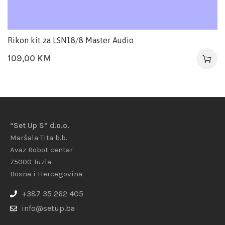
Rikon kit za LSN18/8 Master Audio
109,00
KM
“Set Up S” d.o.o.
Maršala Tita b.b.
Avaz Robot centar
75000 Tuzla
Bosna i Hercegovina
+387 35 262 405
info@setup.ba