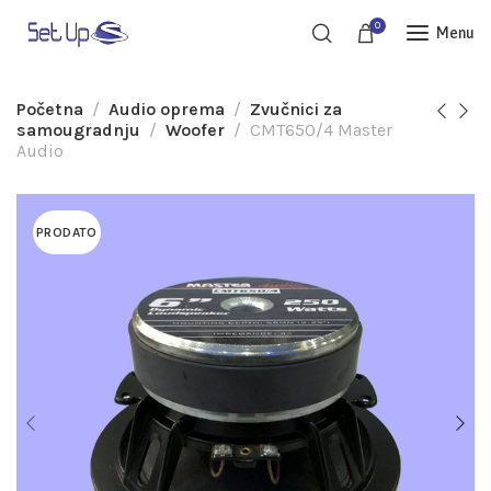
0
Menu
Početna
Audio oprema
Zvučnici za
samougradnju
Woofer
CMT650/4 Master
Audio
PRODATO