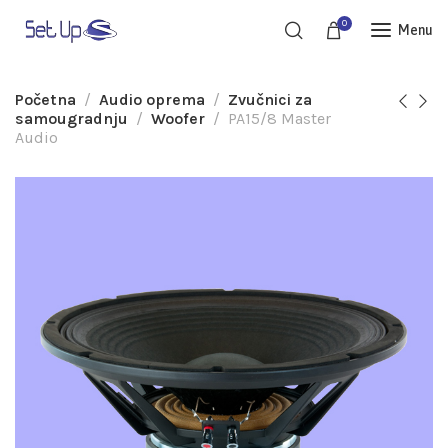
0
Menu
Početna
Audio oprema
Zvučnici za
samougradnju
Woofer
PA15/8 Master
Audio