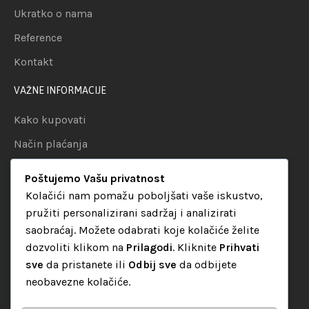
Ukratko o nama
Reference
Kontakt
VAŽNE INFORMACIJE
Kako kupovati
Način plaćanja
Uslovi dostave
Poštujemo Vašu privatnost
Politika privatnosti
Kolačići nam pomažu poboljšati vaše iskustvo,
pružiti personalizirani sadržaj i analizirati
KATEGORIJE
saobraćaj. Možete odabrati koje kolačiće želite
dozvoliti klikom na
Prilagodi
. Kliknite
Prihvati
Audio oprema
sve
da pristanete ili
Odbij sve
da odbijete
LED dekorativna rasvjeta
neobavezne kolačiće.
Rasvjeta za diskoteke