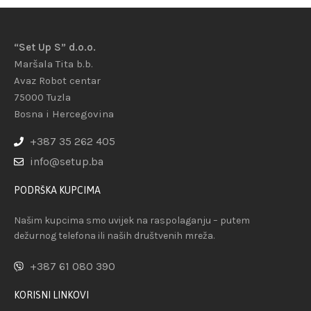
“Set Up S” d.o.o.
Maršala Tita b.b.
Avaz Robot centar
75000 Tuzla
Bosna i Hercegovina
+387 35 262 405
info@setup.ba
PODRŠKA KUPCIMA
Našim kupcima smo uvijek na raspolaganju – putem
dežurnog telefona ili naših društvenih mreža.
+387 61 080 390
KORISNI LINKOVI