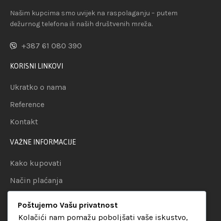
Našim kupcima smo uvijek na raspolaganju – putem
dežurnog telefona ili naših društvenih mreža.
+387 61 080 390
KORISNI LINKOVI
Ukratko o nama
Reference
Kontakt
VAŽNE INFORMACIJE
Kako kupovati
Način plaćanja
Uslovi dostave
Poštujemo Vašu privatnost
Politika privatnosti
Kolačići nam pomažu poboljšati vaše iskustvo,