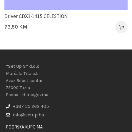
Driver CDX1-1415 CELESTION
73,50
KM
“Set Up S” d.o.o.
Maršala Tita b.b.
Avaz Robot centar
75000 Tuzla
Bosna i Hercegovina
+387 35 262 405
info@setup.ba
PODRŠKA KUPCIMA