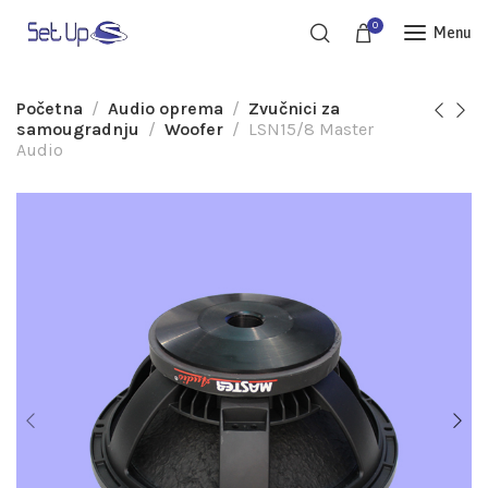
0
Menu
Početna
Audio oprema
Zvučnici za
samougradnju
Woofer
LSN15/8 Master
Audio