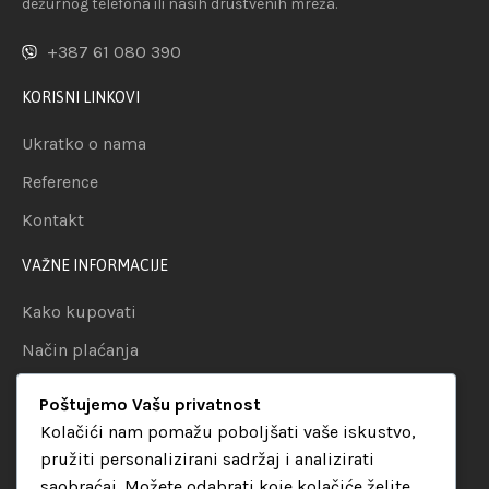
dežurnog telefona ili naših društvenih mreža.
+387 61 080 390
KORISNI LINKOVI
Ukratko o nama
Reference
Kontakt
VAŽNE INFORMACIJE
Kako kupovati
Način plaćanja
Uslovi dostave
Poštujemo Vašu privatnost
Politika privatnosti
Kolačići nam pomažu poboljšati vaše iskustvo,
pružiti personalizirani sadržaj i analizirati
KATEGORIJE
saobraćaj. Možete odabrati koje kolačiće želite