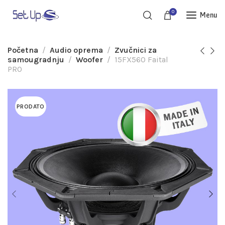
0
Menu
Početna
Audio oprema
Zvučnici za
samougradnju
Woofer
15FX560 Faital
PRO
PRODATO