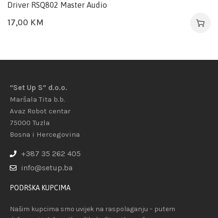
Driver RSQ802 Master Audio
17,00
KM
“Set Up S” d.o.o.
Maršala Tita b.b.
Avaz Robot centar
75000 Tuzla
Bosna i Hercegovina
+387 35 262 405
info@setup.ba
PODRŠKA KUPCIMA
Našim kupcima smo uvijek na raspolaganju – putem