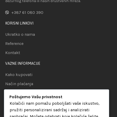
dežurnog telefona ili naših društvenih mreža.
+387 61 080 390
KORISNI LINKOVI
Ukratko o nama
Reference
Kontakt
VAŽNE INFORMACIJE
Kako kupovati
Način plaćanja
Uslovi dostave
Poštujemo Vašu privatnost
Politika privatnosti
Kolačići nam pomažu poboljšati vaše iskustvo,
pružiti personalizirani sadržaj i analizirati
KATEGORIJE
saobraćaj. Možete odabrati koje kolačiće želite