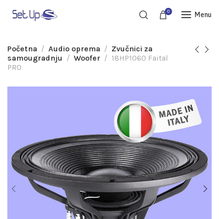
0
Menu
Početna
Audio oprema
Zvučnici za
samougradnju
Woofer
18HP1060 Faital
PRO