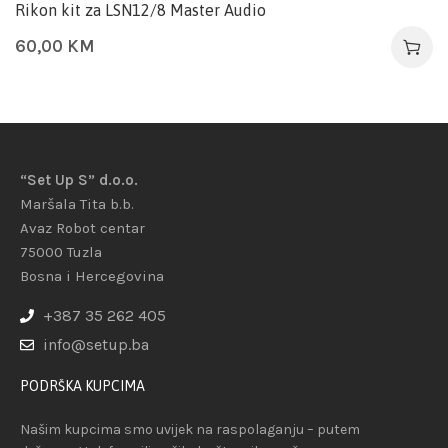
Rikon kit za LSN12/8 Master Audio
60,00
KM
“Set Up S” d.o.o.
Maršala Tita b.b.
Avaz Robot centar
75000 Tuzla
Bosna i Hercegovina
+387 35 262 405
info@setup.ba
PODRŠKA KUPCIMA
Našim kupcima smo uvijek na raspolaganju – putem