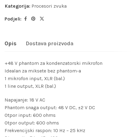
Kategorija:
Procesori zvuka
Podjeli:
Opis
Dostava proizvoda
+48 V phantom za kondenzatorski mikrofon
Idealan za miksete bez phantom-a
1 mikrofon input, XLR (bal.)
1 line output, XLR (bal.)
Napajanje: 18 V AC
Phantom snaga output: 48 V DC, ±2 V DC
Otpor input: 600 ohms
Otpor output: 600 ohms
Frekvencijski raspon: 10 Hz – 25 kHz