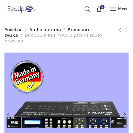
0
Menu
Početna
Audio oprema
Procesori
zvuka
DC4000 MKIII NOVA Digitalni audio
procesor