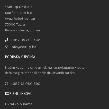
“Set Up S” d.o.o.
Maršala Tita b.b.
Avaz Robot centar
75000 Tuzla
Bosna i Hercegovina
+387 35 262 405
info@setup.ba
PODRŠKA KUPCIMA
Našim kupcima smo uvijek na raspolaganju – putem
dežurnog telefona ili naših društvenih mreža.
+387 61 080 390
KORISNI LINKOVI
Ukratko o nama