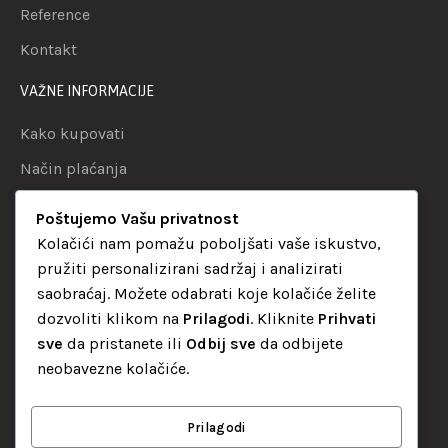
Reference
Kontakt
VAŽNE INFORMACIJE
Kako kupovati
Način plaćanja
Uslovi dostave
Poštujemo Vašu privatnost
Politika privatnosti
Kolačići nam pomažu poboljšati vaše iskustvo,
pružiti personalizirani sadržaj i analizirati
KATEGORIJE
saobraćaj. Možete odabrati koje kolačiće želite
dozvoliti klikom na
Prilagodi
. Kliknite
Prihvati
Audio oprema
sve
da pristanete ili
Odbij sve
da odbijete
LED dekorativna rasvjeta
neobavezne kolačiće.
Rasvjeta za diskoteke
Video oprema
Prilagodi