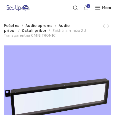
0
Menu
Početna
Audio oprema
Audio
pribor
Ostali pribor
Zaštitna mreža 2U
Transparentna OMNITRONIC