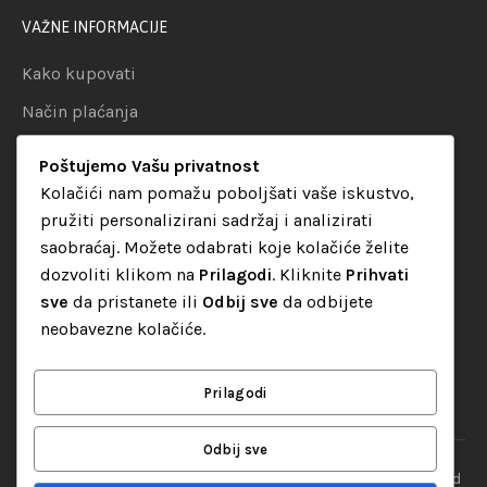
VAŽNE INFORMACIJE
Kako kupovati
Način plaćanja
Uslovi dostave
Poštujemo Vašu privatnost
Politika privatnosti
Kolačići nam pomažu poboljšati vaše iskustvo,
pružiti personalizirani sadržaj i analizirati
KATEGORIJE
saobraćaj. Možete odabrati koje kolačiće želite
dozvoliti klikom na
Prilagodi
. Kliknite
Prihvati
Audio oprema
sve
da pristanete ili
Odbij sve
da odbijete
LED dekorativna rasvjeta
neobavezne kolačiće.
Rasvjeta za diskoteke
Video oprema
Prilagodi
Odbij sve
“Set Up S” d.o.o. Tuzla, sva prava pridržana
© 2026 || Designed