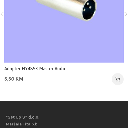
Adapter HY4853 Master Audio
5,50
KM
“Set Up S” d.o.o.
Maršala Tita b.b.