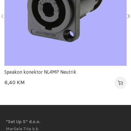
Speakon konektor NL4MP Neutrik
6,40
KM
“Set Up S” d.o.o.
Maršala Tita b.b.