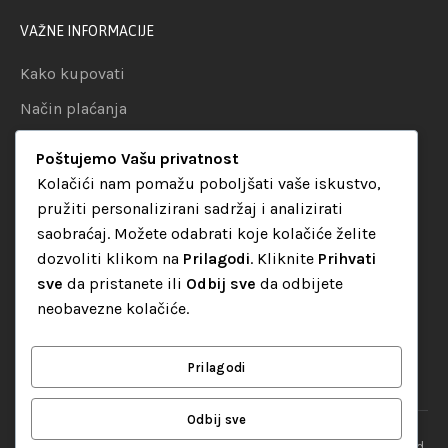
VAŽNE INFORMACIJE
Kako kupovati
Način plaćanja
Uslovi dostave
Poštujemo Vašu privatnost
Politika privatnosti
Kolačići nam pomažu poboljšati vaše iskustvo,
pružiti personalizirani sadržaj i analizirati
KATEGORIJE
saobraćaj. Možete odabrati koje kolačiće želite
dozvoliti klikom na
Prilagodi
. Kliknite
Prihvati
Audio oprema
sve
da pristanete ili
Odbij sve
da odbijete
LED dekorativna rasvjeta
neobavezne kolačiće.
Rasvjeta za diskoteke
Video oprema
Prilagodi
Odbij sve
“Set Up S” d.o.o. Tuzla, sva prava pridržana
© 2026 || Designed