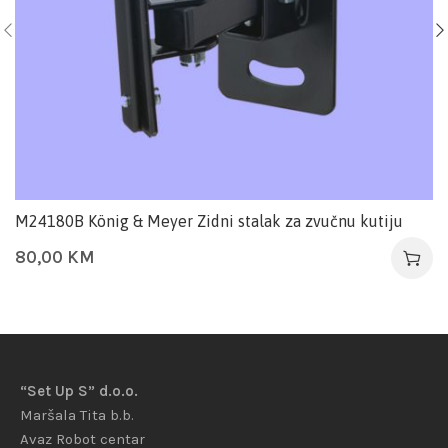
M24180B König & Meyer Zidni stalak za zvučnu kutiju
80,00
KM
“Set Up S” d.o.o.
Maršala Tita b.b.
Avaz Robot centar