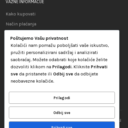
VAŽNE INFORMACIJE
Kako kupovati
Način plaćanja
Uslovi dostave
Poštujemo Vašu privatnost
Politika privatnosti
Kolačići nam pomažu poboljšati vaše iskustvo,
pružiti personalizirani sadržaj i analizirati
KATEGORIJE
saobraćaj. Možete odabrati koje kolačiće želite
dozvoliti klikom na
Prilagodi
. Kliknite
Prihvati
Audio oprema
sve
da pristanete ili
Odbij sve
da odbijete
LED dekorativna rasvjeta
neobavezne kolačiće.
Rasvjeta za diskoteke
Video oprema
Prilagodi
Odbij sve
“Set Up S” d.o.o. Tuzla, sva prava pridržana
© 2026 || Designed
By
Web studio NESA
Prihvati sve