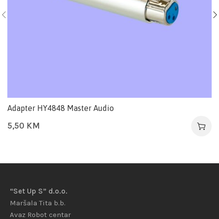
Adapter HY4848 Master Audio
5,50
KM
“Set Up S” d.o.o.
Maršala Tita b.b.
Avaz Robot centar