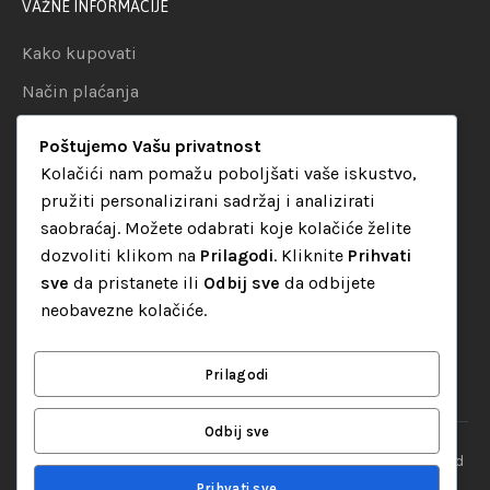
VAŽNE INFORMACIJE
Kako kupovati
Način plaćanja
Uslovi dostave
Poštujemo Vašu privatnost
Politika privatnosti
Kolačići nam pomažu poboljšati vaše iskustvo,
pružiti personalizirani sadržaj i analizirati
KATEGORIJE
saobraćaj. Možete odabrati koje kolačiće želite
dozvoliti klikom na
Prilagodi
. Kliknite
Prihvati
Audio oprema
sve
da pristanete ili
Odbij sve
da odbijete
LED dekorativna rasvjeta
neobavezne kolačiće.
Rasvjeta za diskoteke
Video oprema
Prilagodi
Odbij sve
“Set Up S” d.o.o. Tuzla, sva prava pridržana
© 2026 || Designed
By
Web studio NESA
Prihvati sve