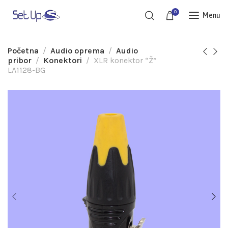
0
Menu
Početna
Audio oprema
Audio
pribor
Konektori
XLR konektor “Ž”
LA1128-BG