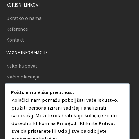
KORISNI LINKOVI
Ukratko o nama
Reference
Kontakt
VAŽNE INFORMACIJE
Kako kupovati
Način plaćanja
Uslovi dostave
Poštujemo Vašu privatnost
Politika privatnosti
Kolačići nam pomažu poboljšati vaše iskustvo,
pružiti personalizirani sadržaj i analizirati
KATEGORIJE
saobraćaj. Možete odabrati koje kolačiće želite
dozvoliti klikom na
Prilagodi
. Kliknite
Prihvati
Audio oprema
sve
da pristanete ili
Odbij sve
da odbijete
LED dekorativna rasvjeta
neobavezne kolačiće.