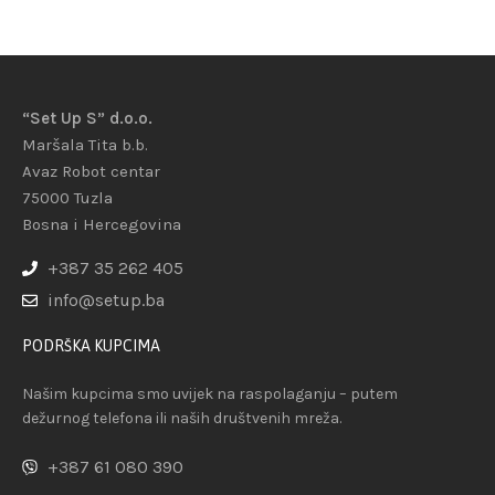
“Set Up S” d.o.o.
Maršala Tita b.b.
Avaz Robot centar
75000 Tuzla
Bosna i Hercegovina
+387 35 262 405
info@setup.ba
PODRŠKA KUPCIMA
Našim kupcima smo uvijek na raspolaganju – putem
dežurnog telefona ili naših društvenih mreža.
+387 61 080 390