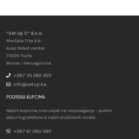
“Set Up S” d.o.o.
Maršala Tita b.b.
Avaz Robot centar
75000 Tuzla
Bosna i Hercegovina
+387 35 262 405
info@setup.ba
PODRŠKA KUPCIMA
Našim kupcima smo uvijek na raspolaganju – putem
dežurnog telefona ili naših društvenih mreža.
+387 61 080 390