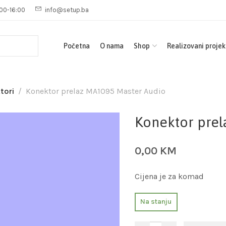
00-16:00
info@setup.ba
Početna
O nama
Shop
Realizovani projek
tori
Konektor prelaz MA1095 Master Audio
Konektor prel
0,00
KM
Cijena je za komad
Na stanju