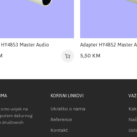
 HY4853 Master Audio
Adapter HY4852 Master A
M
5,50
KM
IMA
KORISNI LINKOVI
VAŽ
Ukratko o nama
Kak
smo uvijek na
 putem dežurnog
Reference
Nač
ih društvenih
Kontakt
Usl