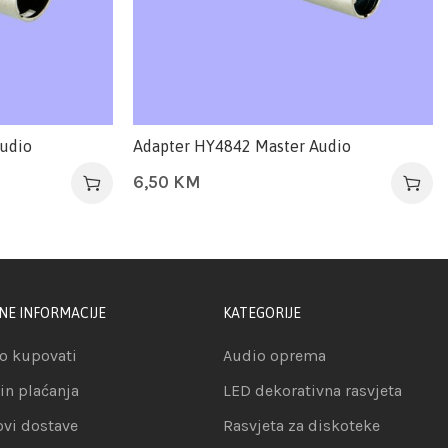
udio
Adapter HY4842 Master Audio
6,50
KM
NE INFORMACIJE
KATEGORIJE
o kupovati
Audio oprema
in plaćanja
LED dekorativna rasvjeta
ovi dostave
Rasvjeta za diskoteke