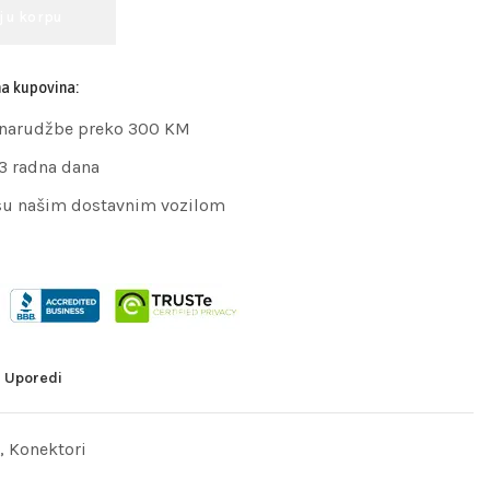
j u korpu
na kupovina:
 narudžbe preko 300 KM
 3 radna dana
su našim dostavnim vozilom
Uporedi
,
Konektori