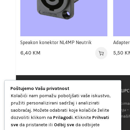
Speakon konektor NL4MP Neutrik
Adapter
6,40
KM
5,50
K
Poštujemo Vašu privatnost
PODRŠKA KUPC
“Set Up S” d.o.o.
Kolačići nam pomažu poboljšati vaše iskustvo,
Maršala Tita b.b.
pružiti personalizirani sadržaj i analizirati
Našim kupcima 
Avaz Robot centar
saobraćaj. Možete odabrati koje kolačiće želite
raspolaganju –
75000 Tuzla
telefona ili naš
dozvoliti klikom na
Prilagodi
. Kliknite
Prihvati
Bosna i Hercegovina
mreža.
sve
da pristanete ili
Odbij sve
da odbijete