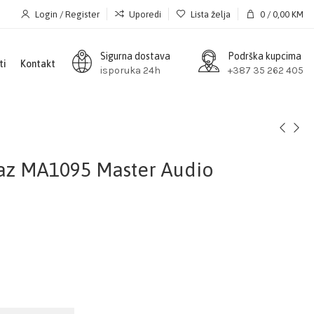
Login / Register
Uporedi
Lista želja
0
/
0,00
KM
Sigurna dostava
Podrška kupcima
ti
Kontakt
isporuka 24h
+387 35 262 405
az MA1095 Master Audio