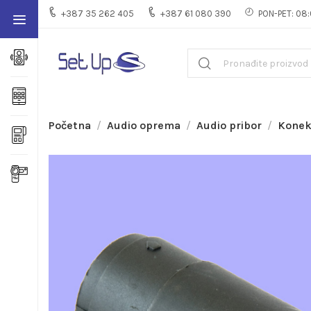
+387 35 262 405
+387 61 080 390
PON-PET: 08:
Početna
Audio oprema
Audio pribor
Konek