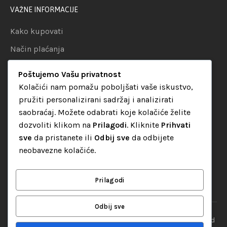
VAŽNE INFORMACIJE
Kako kupovati
Način plaćanja
Uslovi dostave
Poštujemo Vašu privatnost
Politika privatnosti
Kolačići nam pomažu poboljšati vaše iskustvo,
pružiti personalizirani sadržaj i analizirati
KATEGORIJE
saobraćaj. Možete odabrati koje kolačiće želite
dozvoliti klikom na
Prilagodi
. Kliknite
Prihvati
Audio oprema
sve
da pristanete ili
Odbij sve
da odbijete
LED dekorativna rasvjeta
neobavezne kolačiće.
Rasvjeta za diskoteke
Video oprema
Prilagodi
Odbij sve
“Set Up S” d.o.o. Tuzla, sva prava pridržana
© 2026 || Designed