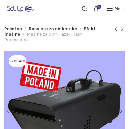
0
Menu
Početna
Rasvjeta za diskoteke
Efekt
mašine
Mašina za dim Hazer Flash
Professional
PRODATO