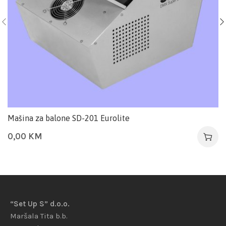
Mašina za balone SD-201 Eurolite
0,00
KM
“Set Up S” d.o.o.
Maršala Tita b.b.