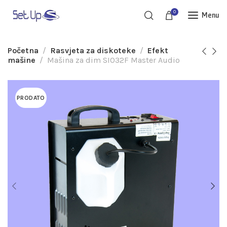
0
Menu
Početna
Rasvjeta za diskoteke
Efekt
mašine
Mašina za dim SI032F Master Audio
PRODATO