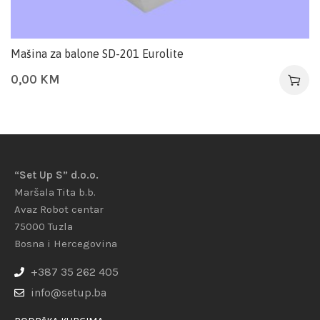
Mašina za balone SD-201 Eurolite
0,00
KM
“Set Up S” d.o.o.
Maršala Tita b.b.
Avaz Robot centar
75000 Tuzla
Bosna i Hercegovina
+387 35 262 405
info@setup.ba