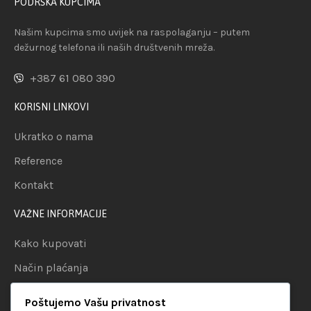
PODRŠKA KUPCIMA
Našim kupcima smo uvijek na raspolaganju – putem
dežurnog telefona ili naših društvenih mreža.
+387 61 080 390
KORISNI LINKOVI
Ukratko o nama
Reference
Kontakt
VAŽNE INFORMACIJE
Kako kupovati
Način plaćanja
Uslovi dostave
Poštujemo Vašu privatnost