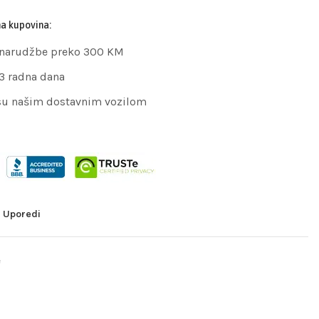
na kupovina:
 narudžbe preko 300 KM
 3 radna dana
su našim dostavnim vozilom
Uporedi
e