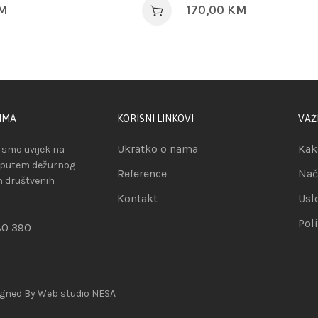
M
170,00
KM
IMA
KORISNI LINKOVI
VAŽ
Ukratko o nama
Kak
smo uvijek na
 putem dežurnog
Reference
Nač
ih društvenih
Kontakt
Usl
Pol
80 390
igned By
Web studio NESA