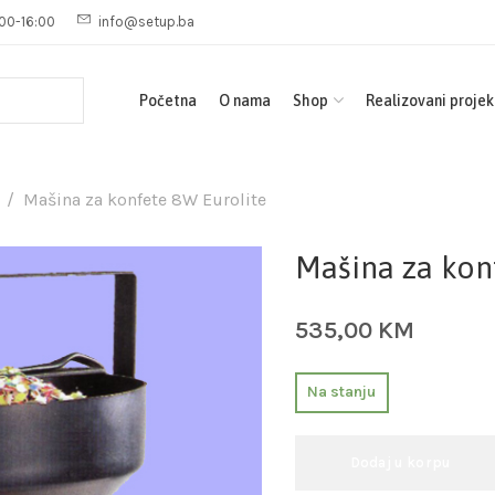
00-16:00
info@setup.ba
Početna
O nama
Shop
Realizovani projek
Mašina za konfete 8W Eurolite
Mašina za kon
535,00
KM
Na stanju
Dodaj u korpu