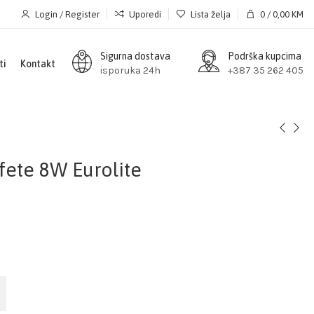
Login / Register
Uporedi
Lista želja
0
/
0,00
KM
Sigurna dostava
Podrška kupcima
ti
Kontakt
isporuka 24h
+387 35 262 405
fete 8W Eurolite