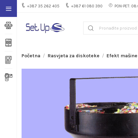
+387 35 262 405
+387 61 080 390
PON-PET: 08:
Početna
Rasvjeta za diskoteke
Efekt mašine