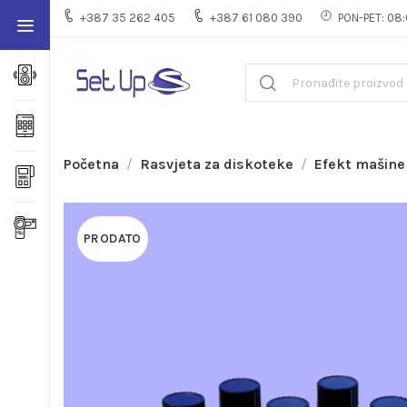
+387 35 262 405
+387 61 080 390
PON-PET: 08:
Početna
Rasvjeta za diskoteke
Efekt mašine
PRODATO