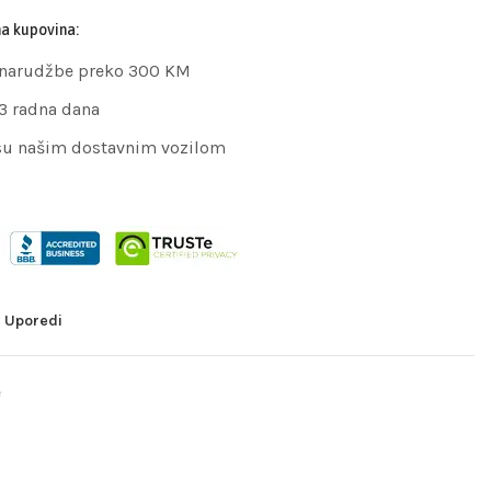
na kupovina:
 narudžbe preko 300 KM
 3 radna dana
su našim dostavnim vozilom
Uporedi
e