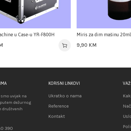
chine u Case-u YR-F800H
Miris za dim mašinu 20ml
M
9,90
KM
IMA
KORISNI LINKOVI
VAŽ
Ukratko o nama
Kak
smo uvijek na
 putem dežurnog
Reference
Nač
ih društvenih
Kontakt
Usl
Pol
80 390