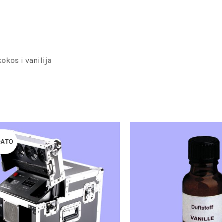
okos i vanilija
DATO