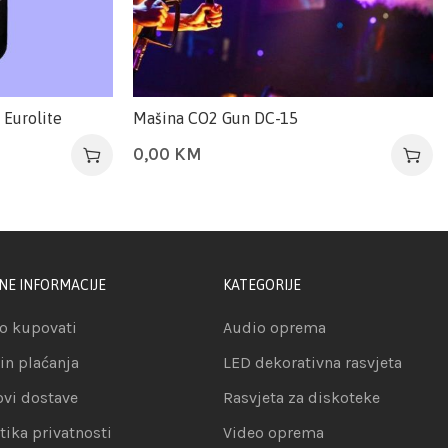
 Eurolite
Mašina CO2 Gun DC-15
0,00
KM
NE INFORMACIJE
KATEGORIJE
o kupovati
Audio oprema
in plaćanja
LED dekorativna rasvjeta
ovi dostave
Rasvjeta za diskoteke
itika privatnosti
Video oprema