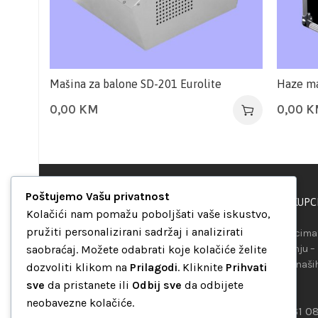
Mašina za balone SD-201 Eurolite
Haze ma
0,00
KM
0,00
K
Poštujemo Vašu privatnost
PODRŠKA KUPC
“Set Up S” d.o.o.
Kolačići nam pomažu poboljšati vaše iskustvo,
Maršala Tita b.b.
pružiti personalizirani sadržaj i analizirati
Našim kupcima 
Avaz Robot centar
saobraćaj. Možete odabrati koje kolačiće želite
raspolaganju –
75000 Tuzla
telefona ili naš
dozvoliti klikom na
Prilagodi
. Kliknite
Prihvati
Bosna i Hercegovina
mreža.
sve
da pristanete ili
Odbij sve
da odbijete
+387 35 262 405
neobavezne kolačiće.
+387 61 0