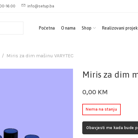
00-16:00
info@setup.ba
Početna
O nama
Shop
Realizovani projek
Miris za dim mašinu VARYTEC
Miris za dim 
0,00
KM
Nema na stanju
Obavjesti me kada bude 