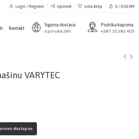
Login / Register
Uporedi
Lista želja
0
/
0,00
KM
Sigurna dostava
Podrška kupcima
ti
Kontakt
isporuka 24h
+387 35 262 405
mašinu VARYTEC
ponovo dostupno