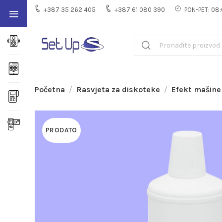
+387 35 262 405
+387 61 080 390
PON-PET: 08:
Početna
Rasvjeta za diskoteke
Efekt mašine
PRODATO