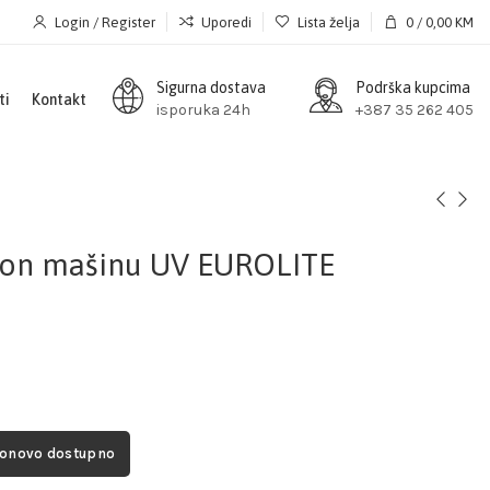
Login / Register
Uporedi
Lista želja
0
/
0,00
KM
Sigurna dostava
Podrška kupcima
ti
Kontakt
isporuka 24h
+387 35 262 405
lon mašinu UV EUROLITE
ponovo dostupno