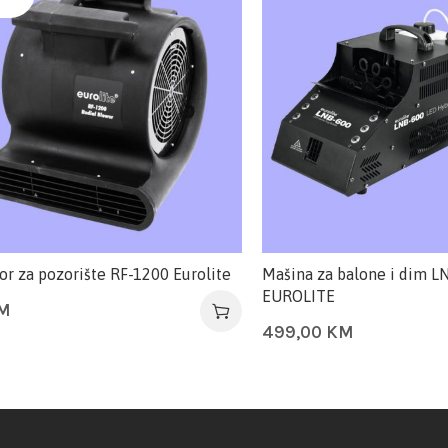
or za pozorište RF-1200 Eurolite
Mašina za balone i dim L
EUROLITE
M
499,00
KM