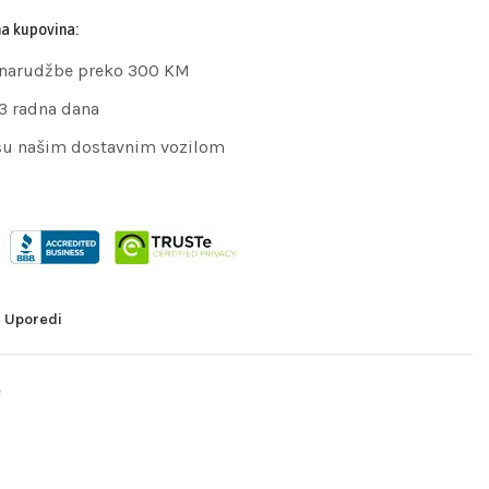
na kupovina:
 narudžbe preko 300 KM
 3 radna dana
su našim dostavnim vozilom
Uporedi
e