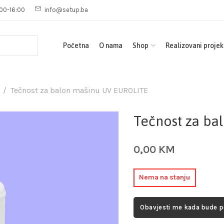
00-16:00
info@setup.ba
Početna
O nama
Shop
Realizovani projek
Tečnost za balon mašinu UV EUROLITE
Tečnost za ba
0,00
KM
Nema na stanju
Obavjesti me kada bude 