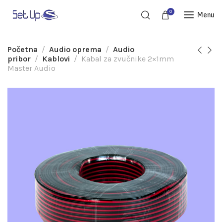
0
Menu
Početna
Audio oprema
Audio
pribor
Kablovi
Kabal za zvučnike 2×1mm
Master Audio