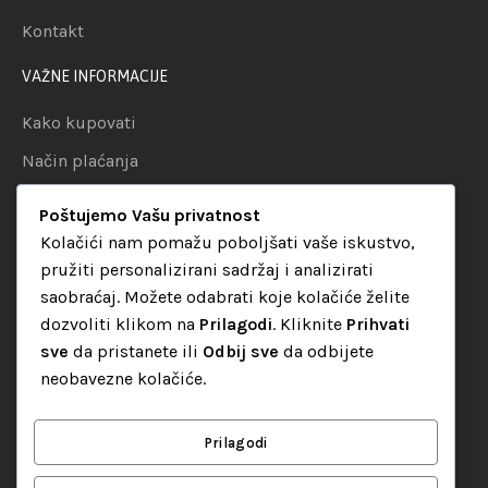
Kontakt
VAŽNE INFORMACIJE
Kako kupovati
Način plaćanja
Uslovi dostave
Poštujemo Vašu privatnost
Politika privatnosti
Kolačići nam pomažu poboljšati vaše iskustvo,
pružiti personalizirani sadržaj i analizirati
KATEGORIJE
saobraćaj. Možete odabrati koje kolačiće želite
dozvoliti klikom na
Prilagodi
. Kliknite
Prihvati
Audio oprema
sve
da pristanete ili
Odbij sve
da odbijete
LED dekorativna rasvjeta
neobavezne kolačiće.
Rasvjeta za diskoteke
Video oprema
Prilagodi