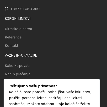
+387 61 080 390
KORISNI LINKOVI
Ukratko o nama
Reference
Kontakt
VAŽNE INFORMACIJE
Kako kupovati
Način plaćanja
Uslovi dostave
Poštujemo Vašu privatnost
Politika privatnosti
Kolačići nam pomažu poboljšati vaše iskustvo,
pružiti personalizirani sadržaj i analizirati
KATEGORIJE
saobraćaj. Možete odabrati koje kolačiće želite