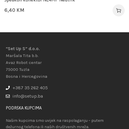
6,40
KM
“Set Up S” d.o.o.
Maršala Tita b.b.
Avaz Robot centar
75000 Tuzla
Bosna i Hercegovina
+387 35 262 405
info@setup.ba
PODRŠKA KUPCIMA
Našim kupcima smo uvijek na raspolaganju – putem
dežurnog telefona ili naših društvenih mreža.