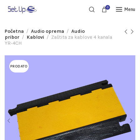
0
Menu
Početna
Audio oprema
Audio
pribor
Kablovi
Zaštita za kablove 4 kanala
YR-4CH
PRODATO