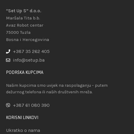
“Set Up S” d.o.o.
Maršala Tita b.b.
Avaz Robot centar
75000 Tuzla
Bosna i Hercegovina
+387 35 262 405
info@setup.ba
PODRŠKA KUPCIMA
Našim kupcima smo uvijek na raspolaganju – putem
dežurnog telefona ili naših društvenih mreža.
+387 61 080 390
KORISNI LINKOVI
Ukratko o nama