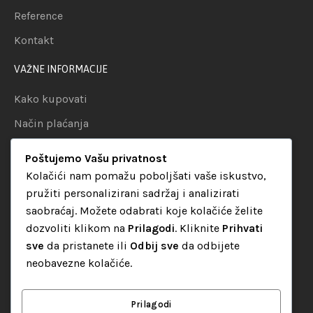
Reference
Kontakt
VAŽNE INFORMACIJE
Kako kupovati
Način plaćanja
Uslovi dostave
Poštujemo Vašu privatnost
Politika privatnosti
Kolačići nam pomažu poboljšati vaše iskustvo,
pružiti personalizirani sadržaj i analizirati
KATEGORIJE
saobraćaj. Možete odabrati koje kolačiće želite
dozvoliti klikom na
Prilagodi
. Kliknite
Prihvati
Audio oprema
sve
da pristanete ili
Odbij sve
da odbijete
LED dekorativna rasvjeta
neobavezne kolačiće.
Rasvjeta za diskoteke
Video oprema
Prilagodi