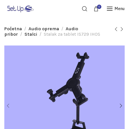
0
Menu
Početna
Audio oprema
Audio
pribor
Stalci
Stalak za tablet IS729 IHOS