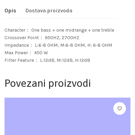
Opis
Dostava proizvoda
Character： One bass + one midrange + one treble
Crossover Point： 950HZ, 2700HZ
Impedance： L:6-8 OHM, M:6-8 OHM, H: 6-8 OHM
Max Power： 450 W
Filter Feature： L:12dB, M:12dB, H:12dB
Povezani proizvodi