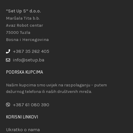
“Set Up S” d.o.o.
Maršala Tita b.b.
Avaz Robot centar
75000 Tuzla
Bosna i Hercegovina
+387 35 262 405
info@setup.ba
PODRŠKA KUPCIMA
Našim kupcima smo uvijek na raspolaganju – putem
dežurnog telefona ili naših društvenih mreža.
+387 61 080 390
KORISNI LINKOVI
Ukratko o nama