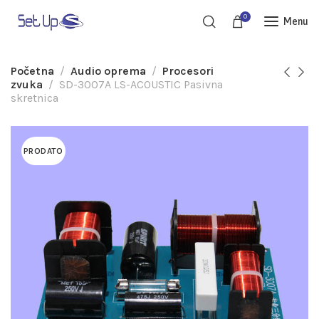
0
Menu
Početna
Audio oprema
Procesori
zvuka
SD-3007A LS-ACOUSTIC Pasivna
skretnica
PRODATO