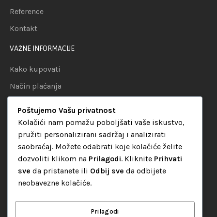
Reference
Kontakt
VAŽNE INFORMACIJE
Kako kupovati
Način plaćanja
Uslovi dostave
Poštujemo Vašu privatnost
Politika privatnosti
Kolačići nam pomažu poboljšati vaše iskustvo,
pružiti personalizirani sadržaj i analizirati
KATEGORIJE
saobraćaj. Možete odabrati koje kolačiće želite
dozvoliti klikom na
Prilagodi
. Kliknite
Prihvati
Audio oprema
sve
da pristanete ili
Odbij sve
da odbijete
LED dekorativna rasvjeta
neobavezne kolačiće.
Rasvjeta za diskoteke
Video oprema
Prilagodi