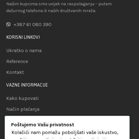
Našim kupcima smo uvijek na raspolaganju – putem
dežurnog telefona ili naših društvenih mreža.
+387 61 080 390
KORISNI LINKOVI
Ukratko o nama
Reference
Kontakt
VAŽNE INFORMACIJE
Kako kupovati
Način plaćanja
Uslovi dostave
Poštujemo Vašu privatnost
Politika privatnosti
Kolačići nam pomažu poboljšati vaše iskustvo,