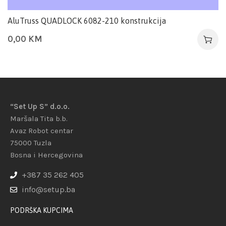
AluTruss QUADLOCK 6082-210 konstrukcija
0,00
KM
“Set Up S” d.o.o.
Maršala Tita b.b.
Avaz Robot centar
75000 Tuzla
Bosna i Hercegovina
+387 35 262 405
info@setup.ba
PODRŠKA KUPCIMA