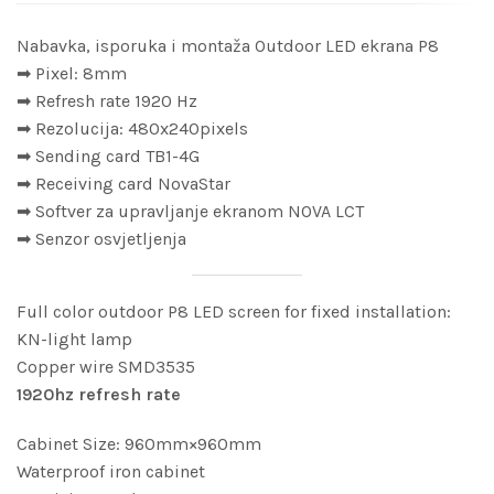
Nabavka, isporuka i montaža Outdoor LED ekrana P8
➡ Pixel: 8mm
➡ Refresh rate 1920 Hz
➡ Rezolucija: 480x240pixels
➡ Sending card TB1-4G
➡ Receiving card NovaStar
➡ Softver za upravljanje ekranom NOVA LCT
➡ Senzor osvjetljenja
Full color outdoor P8 LED screen for fixed installation:
KN-light lamp
Copper wire SMD3535
1920hz refresh rate
Cabinet Size: 960mm×960mm
Waterproof iron cabinet