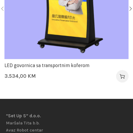
LED govornica sa transportnim koferom
3.534,00
KM
“Set Up S” d.o.o.
Maršala Tita b.b.
Avaz Robot centar