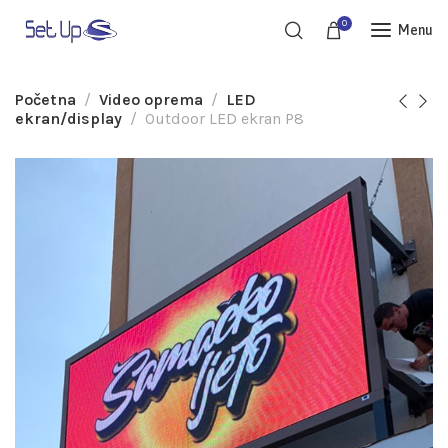
0
Menu
Početna
Video oprema
LED
ekran/display
Outdoor LED ekran P8