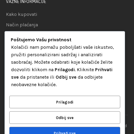
VAŽNE INFORMACIJE
Kako kupovati
Način plaćanja
Uslovi dostave
Poštujemo Vašu privatnost
Politika privatnosti
Kolačići nam pomažu poboljšati vaše iskustvo,
pružiti personalizirani sadržaj i analizirati
KATEGORIJE
saobraćaj. Možete odabrati koje kolačiće želite
dozvoliti klikom na
Prilagodi
. Kliknite
Prihvati
Audio oprema
sve
da pristanete ili
Odbij sve
da odbijete
LED dekorativna rasvjeta
neobavezne kolačiće.
Rasvjeta za diskoteke
Video oprema
Prilagodi
Odbij sve
“Set Up S” d.o.o. Tuzla, sva prava pridržana
© 2026 || Designed
By
Web studio NESA
Prihvati sve