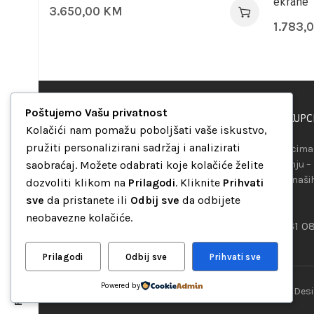
ekrane
3.650,00
KM
1.783,
Poštujemo Vašu privatnost
PODRŠKA KUPC
“Set Up S” d.o.o.
Kolačići nam pomažu poboljšati vaše iskustvo,
Maršala Tita b.b.
pružiti personalizirani sadržaj i analizirati
Našim kupcima 
Avaz Robot centar
saobraćaj. Možete odabrati koje kolačiće želite
raspolaganju –
75000 Tuzla
telefona ili naš
dozvoliti klikom na
Prilagodi
. Kliknite
Prihvati
Bosna i Hercegovina
mreža.
sve
da pristanete ili
Odbij sve
da odbijete
+387 35 262 405
neobavezne kolačiće.
+387 61 0
info@setup.ba
Prilagodi
Odbij sve
Prihvati sve
Follow:
Powered by
“Set Up S” d.o.o. Tuzla, sva prava pridržana
© 2026 || Des