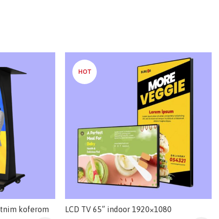
HOT
rtnim koferom
LCD TV 65” indoor 1920×1080