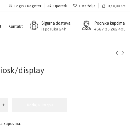
Login / Register
Uporedi
Lista želja
0
/
0,00
KM
Sigurna dostava
Podrška kupcima
ti
Kontakt
isporuka 24h
+387 35 262 405
iosk/display
Dodaj u korpu
na kupovina: