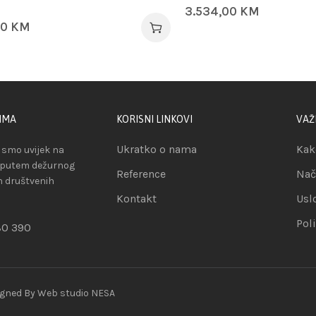
3.534,00
KM
00
KM
IMA
KORISNI LINKOVI
VAŽ
Ukratko o nama
Kak
smo uvijek na
 putem dežurnog
Reference
Nač
ih društvenih
Kontakt
Usl
Pol
80 390
igned By
Web studio NESA