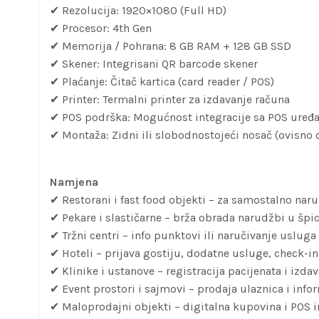
✔ Rezolucija: 1920×1080 (Full HD)
✔ Procesor: 4th Gen
✔ Memorija / Pohrana: 8 GB RAM + 128 GB SSD
✔ Skener: Integrisani QR barcode skener
✔ Plaćanje: Čitač kartica (card reader / POS)
✔ Printer: Termalni printer za izdavanje računa
✔ POS podrška: Mogućnost integracije sa POS uređ
✔ Montaža: Zidni ili slobodnostojeći nosač (ovisno
Namjena
✔ Restorani i fast food objekti – za samostalno naru
✔ Pekare i slastičarne – brža obrada narudžbi u špic
✔ Tržni centri – info punktovi ili naručivanje usluga
✔ Hoteli – prijava gostiju, dodatne usluge, check-in
✔ Klinike i ustanove – registracija pacijenata i izda
✔ Event prostori i sajmovi – prodaja ulaznica i info
✔ Maloprodajni objekti – digitalna kupovina i POS i