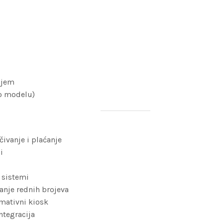
ajem
 o modelu)
čivanje i plaćanje
i
 sistemi
vanje rednih brojeva
rmativni kiosk
ntegracija