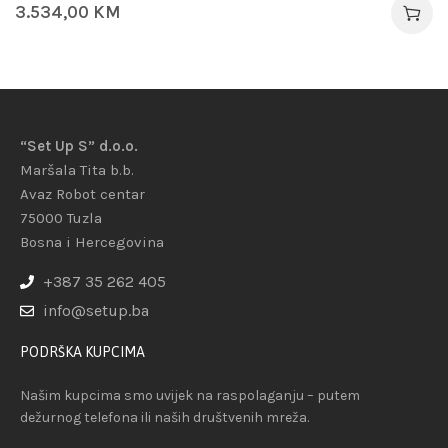
3.534,00
KM
“Set Up S” d.o.o.
Maršala Tita b.b.
Avaz Robot centar
75000 Tuzla
Bosna i Hercegovina
+387 35 262 405
info@setup.ba
PODRŠKA KUPCIMA
Našim kupcima smo uvijek na raspolaganju – putem
dežurnog telefona ili naših društvenih mreža.