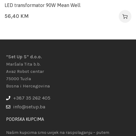
LED transformator 90W Mean Well
56,40
KM
“Set Up S” d.o.o.
Maršala Tita b.b.
Avaz Robot centar
75000 Tuzla
Bosna i Hercegovina
+387 35 262 405
info@setup.ba
PODRŠKA KUPCIMA
Našim kupcima smo uvijek na raspolaganju – putem