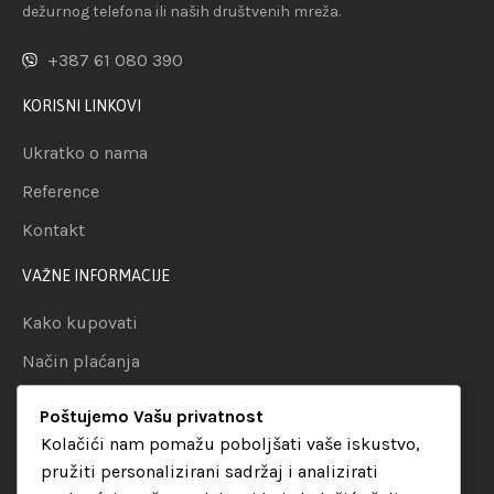
dežurnog telefona ili naših društvenih mreža.
+387 61 080 390
KORISNI LINKOVI
Ukratko o nama
Reference
Kontakt
VAŽNE INFORMACIJE
Kako kupovati
Način plaćanja
Uslovi dostave
Poštujemo Vašu privatnost
Politika privatnosti
Kolačići nam pomažu poboljšati vaše iskustvo,
pružiti personalizirani sadržaj i analizirati
KATEGORIJE