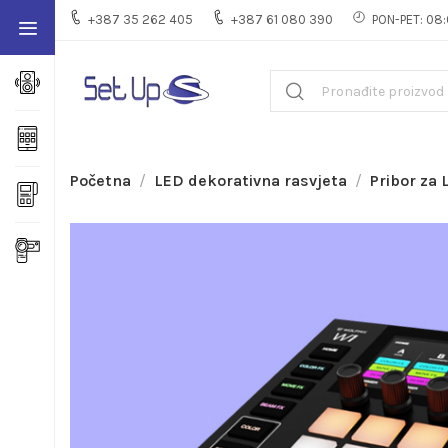
+387 35 262 405
+387 61 080 390
PON-PET: 08:
Početna
LED dekorativna rasvjeta
Pribor za 