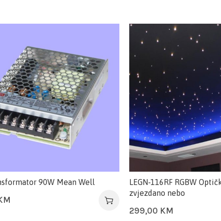
nsformator 90W Mean Well
LEGN-116RF RGBW Optičk
zvjezdano nebo
KM
299,00
KM