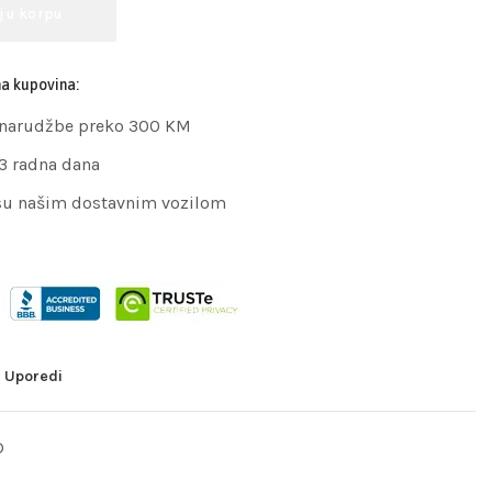
j u korpu
na kupovina:
 narudžbe preko 300 KM
 3 radna dana
su našim dostavnim vozilom
Uporedi
D