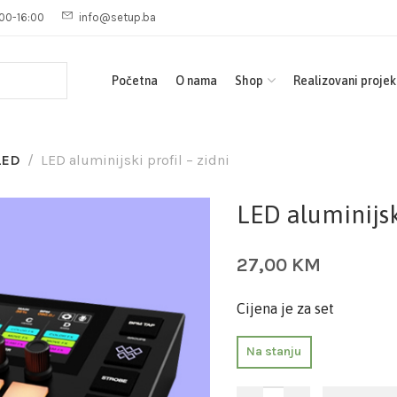
00-16:00
info@setup.ba
Početna
O nama
Shop
Realizovani projek
LED
LED aluminijski profil – zidni
LED aluminijski
27,00
KM
Cijena je za set
Na stanju