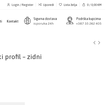
Login / Register
Uporedi
Lista želja
0
/
0,00
KM
Sigurna dostava
Podrška kupcima
ti
Kontakt
isporuka 24h
+387 35 262 405
 profil – zidni